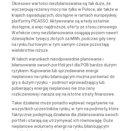
Okresowo wartości niezbilansowania są tak duże, że
wyczerpują rezerwy mocy nie tylko w Polsce, ale także w
krajach sąsiadujących, dostępne w ramach europejskiej
platformy PICASSO. Aktywowane są wtedy ostatnie
dostępne, a więc najdroższe, oferty ze stosu cenowego.
W efekcie ceny niezbilansowania osiągają poziom nawet
dziesiątków tysięcy złotych za MWh, podczas gdy ceny
na rynku hurtowym w tym samym czasie pozostają
wielokrotnie niższe.
W takich warunkach nieodpowiednie planowanie i
bilansowanie swoich portfeli jest dla POB bardzo dużym
ryzykiem. Kupowanie lub sprzedawanie energii
nieplanowo na rynku bilansującym można porównać do
gry o dużym ryzyku – podmiot wprowadzający lub
pobierający energię nieplanowo nie zna ceny
rozliczeniowej i naraża się na istotne straty finansowe.
Takie działanie może ponadto wpływać negatywnie na
wszystkich uczestników rynku, w tym na podmioty, które
faktycznie podejmują działania dla zbilansowania swoich
portfeli i starają się utrzymywać ich równowagę. Duże
nieplanowe wolumeny energii na rynku bilansującym