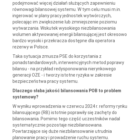
podejmować więcej działań służących zapewnieniu
równowagi bilansowej systemu. W tym celu musi m.in.
ingerować w plany pracy jednostek wytwórczych,
polecając im zwiększenie lub zmniejszenie poziomu
wytwarzania. Wskutek wysokiego niezbilansowania
wolumen aktywowanej energii bilansującej jest okresowo
bardzo wysoki i przekracza dostępne dla operatora
rezerwy w Polsce.
Taka sytuacja zmusza PSE do korzystania z
ponadstandardowych, interwencyjnych metod poprawy
bilansu - na przykład redysponowania nierynkowego
generacji OZE - i tworzy istotne ryzyka w zakresie
bezpieczeństwa pracy systemu.
Dlaczego słaba jakość bilansowania POB to problem
systemowy?
W wyniku wprowadzenia w czerwcu 2024 r. reformy rynku
bilansującego (RB) istotnie poprawiły się zachęty do
bilansowania. Pomimo tego część uczestników nadal
systematycznie pozostaje niezbilansowana.
Powtarzające się duże niezbilansowanie utrudnia
planowanie pracy i prowadzenie ruchu systemu.