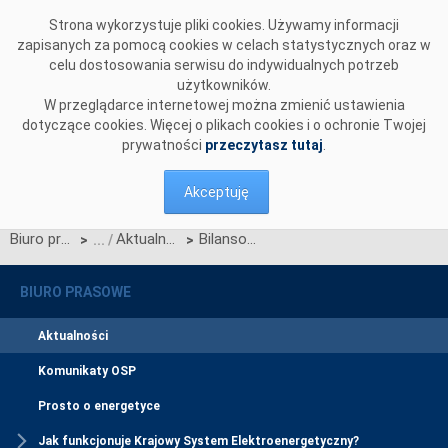
Przejdź do komentarzy
Strona wykorzystuje pliki cookies. Używamy informacji
zapisanych za pomocą cookies w celach statystycznych oraz w
celu dostosowania serwisu do indywidualnych potrzeb
użytkowników.
W przeglądarce internetowej można zmienić ustawienia
dotyczące cookies. Więcej o plikach cookies i o ochronie Twojej
prywatności
przeczytasz tutaj
.
Akceptuję
Biuro prasowe
Aktualności
Bilansowanie handlowe KSE w marcu 2026
>
>
BIURO PRASOWE
Aktualności
Komunikaty OSP
Prosto o energetyce
Jak funkcjonuje Krajowy System Elektroenergetyczny?