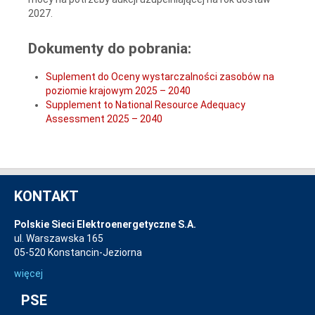
2027.
Dokumenty do pobrania:
Suplement do Oceny wystarczalności zasobów na
poziomie krajowym 2025 – 2040
Supplement to National Resource Adequacy
Assessment 2025 – 2040
KONTAKT
Polskie Sieci Elektroenergetyczne S.A.
ul. Warszawska 165
05-520 Konstancin-Jeziorna
więcej
PSE