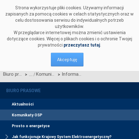
Przejdź do komentarzy
Strona wykorzystuje pliki cookies. Używamy informacji
zapisanych za pomocą cookies w celach statystycznych oraz w
celu dostosowania serwisu do indywidualnych potrzeb
użytkowników.
W przeglądarce internetowej można zmienić ustawienia
dotyczące cookies. Więcej o plikach cookies i o ochronie Twojej
prywatności
przeczytasz tutaj
.
Akceptuję
Biuro prasowe
Komunikaty OSP
Informacja na temat publikacji oceny wystarczalności zasobów na poziomie krajowym zgodnie z art. 34a ust. 4 ustawy o rynku mocy
>
>
BIURO PRASOWE
Aktualności
Komunikaty OSP
Prosto o energetyce
Jak funkcjonuje Krajowy System Elektroenergetyczny?