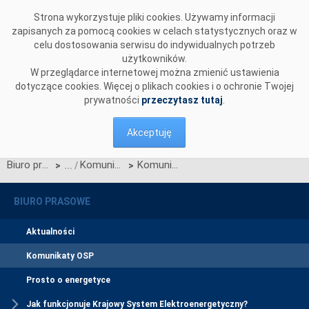
Przejdź do komentarzy
Strona wykorzystuje pliki cookies. Używamy informacji
zapisanych za pomocą cookies w celach statystycznych oraz w
celu dostosowania serwisu do indywidualnych potrzeb
użytkowników.
W przeglądarce internetowej można zmienić ustawienia
dotyczące cookies. Więcej o plikach cookies i o ochronie Twojej
prywatności
przeczytasz tutaj
.
Akceptuję
Biuro prasowe
Komunikaty OSP
Komunikat dotyczący prawa do rekompensaty za redysponowanie nierynkowe instalacji wiatrowych w dniach 20, 22, 23, 24, 25 i 28 sierpnia 2025
>
>
BIURO PRASOWE
Aktualności
Komunikaty OSP
Prosto o energetyce
Jak funkcjonuje Krajowy System Elektroenergetyczny?