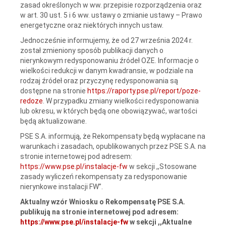
zasad określonych w ww. przepisie rozporządzenia oraz
w art. 30 ust. 5 i 6 ww. ustawy o zmianie ustawy – Prawo
energetyczne oraz niektórych innych ustaw.
Jednocześnie informujemy, że od 27 września 2024 r.
został zmieniony sposób publikacji danych o
nierynkowym redysponowaniu źródeł OZE. Informacje o
wielkości redukcji w danym kwadransie, w podziale na
rodzaj źródeł oraz przyczynę redysponowania są
dostępne na stronie
https://raporty.pse.pl/report/poze-
redoze
. W przypadku zmiany wielkości redysponowania
lub okresu, w których będą one obowiązywać, wartości
będą aktualizowane.
PSE S.A. informują, że Rekompensaty będą wypłacane na
warunkach i zasadach, opublikowanych przez PSE S.A. na
stronie internetowej pod adresem:
https://www.pse.pl/instalacje-fw
w sekcji ,,Stosowane
zasady wyliczeń rekompensaty za redysponowanie
nierynkowe instalacji FW”.
Aktualny wzór Wniosku o Rekompensatę PSE S.A.
publikują na stronie internetowej pod adresem:
https://www.pse.pl/instalacje-fw
w sekcji ,,Aktualne