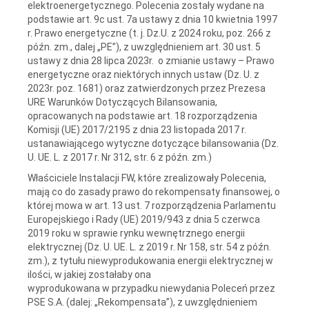
elektroenergetycznego. Polecenia zostały wydane na
podstawie art. 9c ust. 7a ustawy z dnia 10 kwietnia 1997
r. Prawo energetyczne (t. j. Dz.U. z 2024 roku, poz. 266 z
późn. zm., dalej „PE”), z uwzględnieniem art. 30 ust. 5
ustawy z dnia 28 lipca 2023r. o zmianie ustawy – Prawo
energetyczne oraz niektórych innych ustaw (Dz. U. z
2023r. poz. 1681) oraz zatwierdzonych przez Prezesa
URE Warunków Dotyczących Bilansowania,
opracowanych na podstawie art. 18 rozporządzenia
Komisji (UE) 2017/2195 z dnia 23 listopada 2017 r.
ustanawiającego wytyczne dotyczące bilansowania (Dz.
U. UE. L. z 2017 r. Nr 312, str. 6 z późn. zm.)
Właściciele Instalacji FW, które zrealizowały Polecenia,
mają co do zasady prawo do rekompensaty finansowej, o
której mowa w art. 13 ust. 7 rozporządzenia Parlamentu
Europejskiego i Rady (UE) 2019/943 z dnia 5 czerwca
2019 roku w sprawie rynku wewnętrznego energii
elektrycznej (Dz. U. UE. L. z 2019 r. Nr 158, str. 54 z późn.
zm.), z tytułu niewyprodukowania energii elektrycznej w
ilości, w jakiej zostałaby ona
wyprodukowana w przypadku niewydania Poleceń przez
PSE S.A. (dalej: „Rekompensata”), z uwzględnieniem