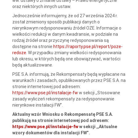
ww. ustawy o zmianie ustawy – Prawo energetyczne
oraz niektórych innych ustaw.
Jednocześnie informujemy, że od 27 września 2024 r.
został zmieniony sposób publikacji danych o
nierynkowym redysponowaniu źródeł OZE. Informacje o
wielkości redukcji w danym kwadransie, w podziale na
rodzaj źródeł oraz przyczynę redysponowania są
dostępne na stronie
https://raporty.pse.pl/report/poze-
redoze
. W przypadku zmiany wielkości redysponowania
lub okresu, w których będą one obowiązywać, wartości
będą aktualizowane.
PSE S.A. informują, że Rekompensaty będą wypłacane na
warunkach i zasadach, opublikowanych przez PSE S.A. na
stronie internetowej pod adresem:
https://www.pse.pl/instalacje-fw
w sekcji ,,Stosowane
zasady wyliczeń rekompensaty za redysponowanie
nierynkowe instalacji FW”.
Aktualny wzór Wniosku o Rekompensatę PSE S.A.
publikują na stronie internetowej pod adresem:
https://www.pse.pl/instalacje-fw
w sekcji ,,Aktualne
wzory dokumentów dla instalacji FW”.