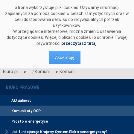
Przejdź do komentarzy
Strona wykorzystuje pliki cookies. Używamy informacji
zapisanych za pomocą cookies w celach statystycznych oraz w
celu dostosowania serwisu do indywidualnych potrzeb
użytkowników.
W przeglądarce internetowej można zmienić ustawienia
dotyczące cookies. Więcej o plikach cookies i o ochronie Twojej
prywatności
przeczytasz tutaj
.
Akceptuję
Biuro prasowe
Komunikaty OSP
Komunikat dotyczący prawa do rekompensaty za redysponowanie nierynkowe instalacji wiatrowych w dniach 29 kwietnia oraz 3 maja 2026
>
>
BIURO PRASOWE
Aktualności
Komunikaty OSP
Prosto o energetyce
Jak funkcjonuje Krajowy System Elektroenergetyczny?