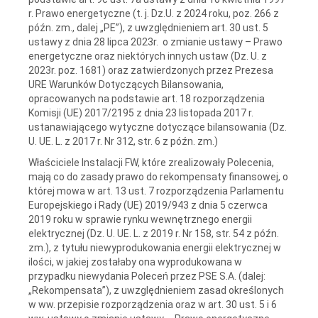
r. Prawo energetyczne (t. j. Dz.U. z 2024 roku, poz. 266 z
późn. zm., dalej „PE”), z uwzględnieniem art. 30 ust. 5
ustawy z dnia 28 lipca 2023r. o zmianie ustawy – Prawo
energetyczne oraz niektórych innych ustaw (Dz. U. z
2023r. poz. 1681) oraz zatwierdzonych przez Prezesa
URE Warunków Dotyczących Bilansowania,
opracowanych na podstawie art. 18 rozporządzenia
Komisji (UE) 2017/2195 z dnia 23 listopada 2017 r.
ustanawiającego wytyczne dotyczące bilansowania (Dz.
U. UE. L. z 2017 r. Nr 312, str. 6 z późn. zm.)
Właściciele Instalacji FW, które zrealizowały Polecenia,
mają co do zasady prawo do rekompensaty finansowej, o
której mowa w art. 13 ust. 7 rozporządzenia Parlamentu
Europejskiego i Rady (UE) 2019/943 z dnia 5 czerwca
2019 roku w sprawie rynku wewnętrznego energii
elektrycznej (Dz. U. UE. L. z 2019 r. Nr 158, str. 54 z późn.
zm.), z tytułu niewyprodukowania energii elektrycznej w
ilości, w jakiej zostałaby ona wyprodukowana w
przypadku niewydania Poleceń przez PSE S.A. (dalej:
„Rekompensata”), z uwzględnieniem zasad określonych
w ww. przepisie rozporządzenia oraz w art. 30 ust. 5 i 6