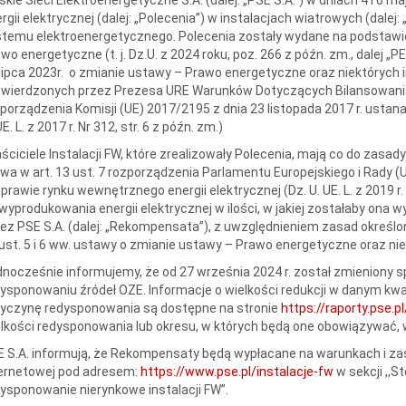
rgii elektrycznej (dalej: „Polecenia”) w instalacjach wiatrowych (dalej
temu elektroenergetycznego. Polecenia zostały wydane na podstawie ar
wo energetyczne (t. j. Dz.U. z 2024 roku, poz. 266 z późn. zm., dalej „P
lipca 2023r. o zmianie ustawy – Prawo energetyczne oraz niektórych in
twierdzonych przez Prezesa URE Warunków Dotyczących Bilansowania
porządzenia Komisji (UE) 2017/2195 z dnia 23 listopada 2017 r. usta
UE. L. z 2017 r. Nr 312, str. 6 z późn. zm.)
ściciele Instalacji FW, które zrealizowały Polecenia, mają co do zasa
a w art. 13 ust. 7 rozporządzenia Parlamentu Europejskiego i Rady (
prawie rynku wewnętrznego energii elektrycznej (Dz. U. UE. L. z 2019 r. N
wyprodukowania energii elektrycznej w ilości, w jakiej zostałaby on
ez PSE S.A. (dalej: „Rekompensata”), z uwzględnieniem zasad określo
ust. 5 i 6 ww. ustawy o zmianie ustawy – Prawo energetyczne oraz ni
nocześnie informujemy, że od 27 września 2024 r. został zmieniony 
ysponowaniu źródeł OZE. Informacje o wielkości redukcji w danym kwad
zyczynę redysponowania są dostępne na stronie
https://raporty.pse.
lkości redysponowania lub okresu, w których będą one obowiązywać, 
 S.A. informują, że Rekompensaty będą wypłacane na warunkach i zas
ternetowej pod adresem:
https://www.pse.pl/instalacje-fw
w sekcji ,,
ysponowanie nierynkowe instalacji FW”.