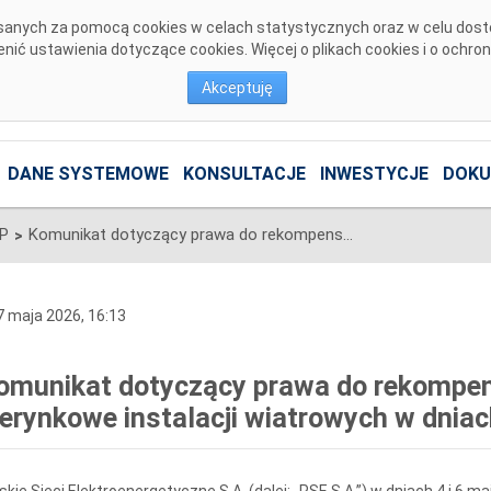
pisanych za pomocą cookies w celach statystycznych oraz w celu dos
ić ustawienia dotyczące cookies. Więcej o plikach cookies i o ochro
Akceptuję
DANE SYSTEMOWE
KONSULTACJE
INWESTYCJE
DOKU
SP
Komunikat dotyczący prawa do rekompensaty za redysponowanie nierynkowe instalacji wiatrowych w dniach 4 i 6 maja 2026
>
 maja 2026, 16:13
omunikat dotyczący prawa do rekompe
ierynkowe instalacji wiatrowych w dniac
skie Sieci Elektroenergetyczne S.A. (dalej: „PSE S.A.”) w dniach 4 i 6 