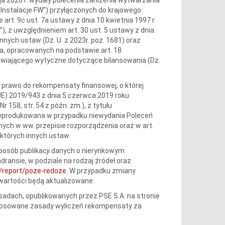
: „Instalacje FW”) przyłączonych do krajowego
t. 9c ust. 7a ustawy z dnia 10 kwietnia 1997 r.
E”), z uwzględnieniem art. 30 ust. 5 ustawy z dnia
nych ustaw (Dz. U. z 2023r. poz. 1681) oraz
, opracowanych na podstawie art. 18
nawiającego wytyczne dotyczące bilansowania (Dz.
dy prawo do rekompensaty finansowej, o której
UE) 2019/943 z dnia 5 czerwca 2019 roku
r 158, str. 54 z późn. zm.), z tytułu
a wyprodukowana w przypadku niewydania Poleceń
nych w ww. przepisie rozporządzenia oraz w art.
ektórych innych ustaw.
sposób publikacji danych o nierynkowym
ransie, w podziale na rodzaj źródeł oraz
pl/report/poze-redoze
. W przypadku zmiany
wartości będą aktualizowane.
adach, opublikowanych przez PSE S.A. na stronie
Stosowane zasady wyliczeń rekompensaty za