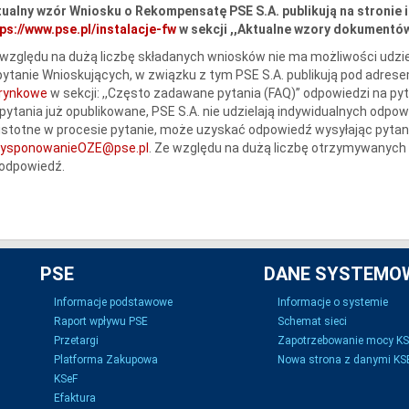
ualny wzór Wniosku o Rekompensatę PSE S.A. publikują na stronie 
ps://www.pse.pl/instalacje-fw
w sekcji ,,Aktualne wzory dokumentów 
względu na dużą liczbę składanych wniosków nie ma możliwości udzie
ytanie Wnioskujących, w związku z tym PSE S.A. publikują pod adres
erynkowe
w sekcji: ,,Często zadawane pytania (FAQ)” odpowiedzi na py
pytania już opublikowane, PSE S.A. nie udzielają indywidualnych odpow
istotne w procesie pytanie, może uzyskać odpowiedź wysyłając pytani
dysponowanieOZE@pse.pl
. Ze względu na dużą liczbę otrzymywanych 
 odpowiedź.
PSE
DANE SYSTEMO
Informacje podstawowe
Informacje o systemie
Raport wpływu PSE
Schemat sieci
Przetargi
Zapotrzebowanie mocy K
Platforma Zakupowa
Nowa strona z danymi KSE
KSeF
Efaktura