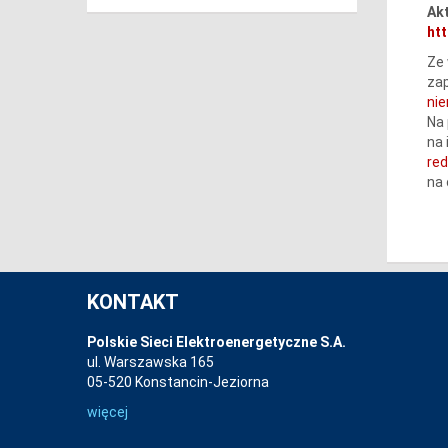
Akt
htt
Ze 
zap
ni
Na 
na 
re
na
KONTAKT
Polskie Sieci Elektroenergetyczne S.A.
ul. Warszawska 165
05-520 Konstancin-Jeziorna
więcej