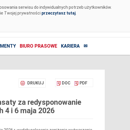
tosowania serwisu do indywidualnych potrzeb użytkowników.
nie Twojej prywatności
przeczytasz tutaj
.
MENTY
BIURO PRASOWE
KARIERA
✉
DRUKUJ
DOC
PDF
nsaty za redysponowanie
h 4 i 6 maja 2026
maja 2026 r. wydały polecenia zaniżenia wytwarzania