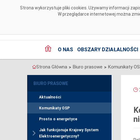
Przejdź do komentarzy
Strona wykorzystuje pliki cookies. Używamy informacji za
W przeglądarce internetowej można zmien
O NAS
OBSZARY DZIAŁALNOŚCI
Strona Główna
Biuro prasowe
Komunikaty O
>
>
BIURO PRASOWE
7
Aktualności
K
Komunikaty OSP
n
Prosto o energetyce
Jak funkcjonuje Krajowy System
Elektroenergetyczny?
Pol