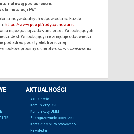
internetowej pod adresem:
dla instalacji FW”.
lenia indywidualnych odpowiedzi na każde
em:
https://www.pse.pl/redysponowanie-
tania najczęściej zadawane przez Wnioskujących.
iedzi. Jeśli Wnioskujący nie znajduje odpowiedzi
e pod adres poczty elektronicznej:
wniosków, prosimy o cierpliwość w oczekiwaniu
WE
AKTUALNOŚCI
Aktualności
Komunikaty OSP
SE
Komunikaty UMM
 i RB
Zaangażowanie społeczne
Kontakt do biura prasowego
Newsletter