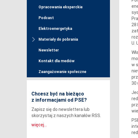
ene
Opracowania eksperckie
sys
Podcast
Pra
28 
Elektroenergetyka
za
roz
Materiały do pobrania
U. 
Newsletter
Wła
mow
Kontakt dla mediów
w s
nie
Zaangażowanie społeczne
prz
30 
Jed
Chcesz być na bieżąco
red
z informacjami od PSE?
pr
Zapisz się do newslettera lub
wie
skorzystaj z naszych kanałów RSS.
PSE
więcej...
in
red