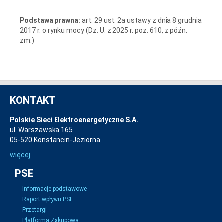
Podstawa prawna:
art. 29 ust. 2a ustawy z dnia 8 grudnia
2017 r. o rynku mocy (Dz. U. z 2025 r. poz. 610, z późn.
zm.)
KONTAKT
Polskie Sieci Elektroenergetyczne S.A.
ul. Warszawska 165
05-520 Konstancin-Jeziorna
więcej
PSE
Informacje podstawowe
Raport wpływu PSE
Przetargi
Platforma Zakupowa