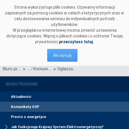
Przejdź do komentarzy
Strona wykorzystuje pliki cookies. Używamy informacji
zapisanych za pomocą cookies w celach statystycznych oraz w
celu dostosowania serwisu do indywidualnych potrzeb
użytkowników.
W przeglądarce internetowej można zmienić ustawienia
dotyczące cookies. Więcej o plikach cookies i o ochronie Twojej
prywatności
przeczytasz tutaj
.
Akceptuję
Biuro prasowe
Komunikaty OSP
Ogłaszamy termin aukcji uzupełniającej na rok dostaw 2027
>
>
BIURO PRASOWE
Aktualności
Komunikaty OSP
Prosto o energetyce
Jak funkcjonuje Krajowy System Elektroenergetyczny?