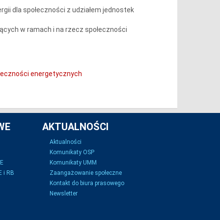
ergii dla społeczności z udziałem jednostek
jących w ramach i na rzecz społeczności
połeczności energetycznych
WE
AKTUALNOŚCI
Aktualności
Komunikaty OSP
SE
Komunikaty UMM
 i RB
Zaangażowanie społeczne
Kontakt do biura prasowego
Newsletter