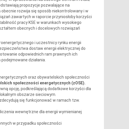
dstawiają propozycje pozwalające na
obecnie rozwija się sposób niekontrolowany i w
ązań zawartych w raporcie przyniosłoby korzyści
tabilność pracy KSE w warunkach wysokiego
kształtem obecnych i docelowych rozwiązań
roenergetycznego i uczestnicy rynku energii
ezpieczeństwa dostaw energii elektrycznej do
zygotowanie odpowiednich ram prawnych ich
a podejmowane działania.
 energetycznych oraz obywatelskich społeczności
elskich społeczności energetycznych (zOSE).
tywną opcję, podkreślającą dodatkowe korzyści dla
a lokalnym obszarze sieciowym.
 zdecydują się funkcjonować w ramach tzw.
ozliczenia wewnętrzne dla energii wymienianej
iennych w przypadku społeczności