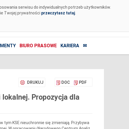
tosowania serwisu do indywidualnych potrzeb użytkowników.
nie Twojej prywatności
przeczytasz tutaj
.
MENTY
BIURO PRASOWE
KARIERA
✉
DRUKUJ
DOC
PDF
lokalnej. Propozycja dla
w tym KSE nieuchronnie się zmieniają. Przybywa
cznej. W opracowaniu Narodowego Centrum Analiz