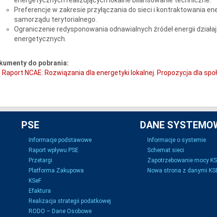
Preferencje w zakresie przyłączania do sieci i kontraktowania en
samorządu terytorialnego.
Ograniczenie redysponowania odnawialnych źródeł energii działa
energetycznych.
kumenty do pobrania:
Raport NCAE: Rozwiązania dla energetyki lokalnej. Propozycja dla s
PSE
DANE SYSTEMO
Informacje podstawowe
Informacje o systemie
Raport wpływu PSE
Schemat sieci
Przetargi
Zapotrzebowanie mocy K
Platforma Zakupowa
Nowa strona z danymi KSE
KSeF
Efaktura
Realizacja strategii podatkowej
RODO – Dane Osobowe