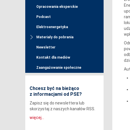
En
Opracowania eksperckie
upo
ram
Podcast
lok
Elektroenergetyka
udz
wpł
Materiały do pobrania
Odn
Newsletter
pow
odb
Kontakt dla mediów
dzi
Zaangażowanie społeczne
Aut
Chcesz być na bieżąco
z informacjami od PSE?
Zapisz się do newslettera lub
skorzystaj z naszych kanałów RSS.
więcej...