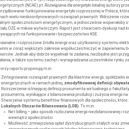
ergetycznych (NCAE) pt.
Rozwiązania dla energetyki lokalnej
autorzy prze
rządkowanie funkcjonowania energetyki rozproszonej w Polsce, która 
ach wielu nieskoordynowanych rozwiązań prawnych. Wdrożenie rozwi
alnym społecznościom energetycznym, a jednocześnie wspierałoby s
iału OZE w miksie wytwórczym. Raport jest otwarciem dyskusji nad 
ywających na funkcjonowanie i bezpieczeństwo KSE.
awialne i rozproszone źródła energii oraz użytkownicy systemu elekt
inni w coraz większym zakresie współuczestniczyć w zapewnieniu b
iorców. Jednak aby dobrze wypełniali te zadania, niezbędne jest pr
ałania, a także systemu zachęt i wynagradzania uczestników rynku z
orzy raportu proponują m.in.:
Zintegrowanie rozwiązań prawnych dla klastrów energii, spółdzielni
energetycznych w ramach jednej,
zmodyfikowanej definicji obywat
Rozszerzenie istniejącej definicji prosumenta wirtualnego o fakulta
prosumenta, wynikające z bilansowania produkcji i zużycia energii n
Stworzenie systemu benefitów finansowych dla społeczności, które
Lokalnych Obszarów Bilansowania (LOB)
. To m.in.:
Net-billing – jako sposób rozliczania energii niezbilansowanej i r
wewnątrz społeczności.
Możliwość zmniejszenia opłat dystrybucyjnych stałych oraz zm
energetycznych realizujących lokalne bilansowanie techniczne.