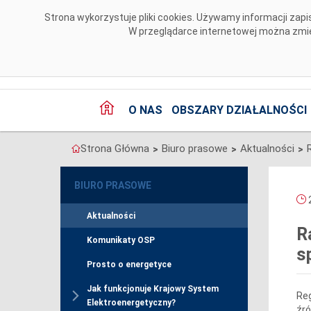
Przejdź do komentarzy
Strona wykorzystuje pliki cookies. Używamy informacji za
W przeglądarce internetowej można zmien
O NAS
OBSZARY DZIAŁALNOŚCI
Strona Główna
Biuro prasowe
Aktualności
>
>
>
BIURO PRASOWE
2
Aktualności
R
Komunikaty OSP
s
Prosto o energetyce
Jak funkcjonuje Krajowy System
Reg
Elektroenergetyczny?
źró