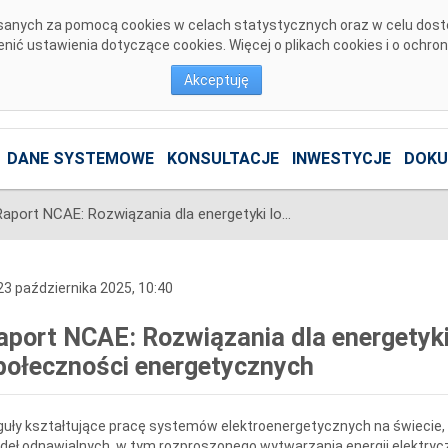
pisanych za pomocą cookies w celach statystycznych oraz w celu dos
ić ustawienia dotyczące cookies. Więcej o plikach cookies i o ochro
Akceptuję
DANE SYSTEMOWE
KONSULTACJE
INWESTYCJE
DOKU
Raport NCAE: Rozwiązania dla energetyki lokalnej. Propozycja dla społeczności energetycznych
3 października 2025, 10:40
aport NCAE: Rozwiązania dla energetyki 
połeczności energetycznych
uły kształtujące pracę systemów elektroenergetycznych na świecie, 
deł odnawialnych, w tym rozproszonego wytwarzania energii elektry