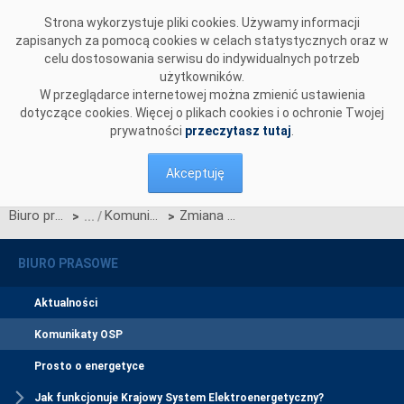
Przejdź do komentarzy
Strona wykorzystuje pliki cookies. Używamy informacji
zapisanych za pomocą cookies w celach statystycznych oraz w
celu dostosowania serwisu do indywidualnych potrzeb
użytkowników.
W przeglądarce internetowej można zmienić ustawienia
dotyczące cookies. Więcej o plikach cookies i o ochronie Twojej
prywatności
przeczytasz tutaj
.
Akceptuję
Biuro prasowe
Komunikaty OSP
Zmiana zasad wyliczania rekompensaty za redysponowanie nierynkowe instalacji OZE
>
>
BIURO PRASOWE
Aktualności
Komunikaty OSP
Prosto o energetyce
Jak funkcjonuje Krajowy System Elektroenergetyczny?