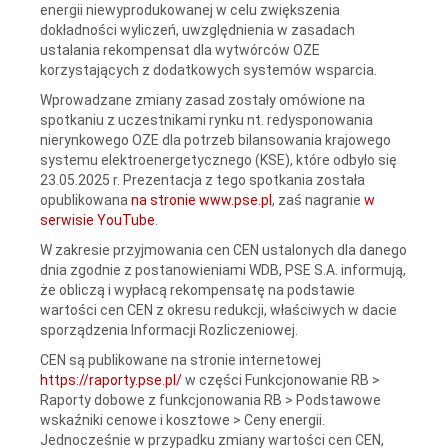
energii niewyprodukowanej w celu zwiększenia
dokładności wyliczeń, uwzględnienia w zasadach
ustalania rekompensat dla wytwórców OZE
korzystających z dodatkowych systemów wsparcia.
Wprowadzane zmiany zasad zostały omówione na
spotkaniu z uczestnikami rynku nt. redysponowania
nierynkowego OZE dla potrzeb bilansowania krajowego
systemu elektroenergetycznego (KSE), które odbyło się
23.05.2025 r. Prezentacja z tego spotkania została
opublikowana
na stronie www.pse.pl
, zaś nagranie
w
serwisie YouTube
.
W zakresie przyjmowania cen CEN ustalonych dla danego
dnia zgodnie z postanowieniami WDB, PSE S.A. informują,
że obliczą i wypłacą rekompensatę na podstawie
wartości cen CEN z okresu redukcji, właściwych w dacie
sporządzenia Informacji Rozliczeniowej.
CEN są publikowane na stronie internetowej
https://raporty.pse.pl/
w części Funkcjonowanie RB >
Raporty dobowe z funkcjonowania RB > Podstawowe
wskaźniki cenowe i kosztowe > Ceny energii.
Jednocześnie w przypadku zmiany wartości cen CEN,