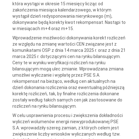
która wystąpi w okresie 15 miesięcy licząc od
zakończenia miesiąca kalendarzowego, w którym
wystąpił dzień redysponowania nierynkowego (m),
dokonywane będą korekty kwot rekompensat. Nastąpi to
w miesiącach m+4 oraz m+15.
Wprowadzenie możliwości dokonywania korekt rozliczeń
ze względu na zmianę wartości CEN związane jest z
komunikatami OSP z dnia 14 marca 2025 r. oraz z dnia 21
marca 2025 r. dotyczącymi cen na rynku bilansującym.
Ceny te w wyniku weryfikacji rozliczeń na rynku
bilansującym mogą ulec zmianie. Wprowadzana zmiana
umożliwi wyliczanie i wypłatę przez PSE S.A.
rekompensat na bieżąco, według cen aktualnych na
dzień dokonania rozliczenia oraz ewentualną późniejszą
korektę rozliczeń, tak, by finalne rozliczenia dokonane
zostały według takich samych cen jak zastosowane do
rozliczeń na rynku bilansującym.
W celu usprawnienia procesu i zwiększenia dokładności
wyliczeń wolumenów energii niewyprodukowanej PSE
S.A. wprowadziły szereg zamian, z których celem jest
zwiększenie liczby wniosków wyliczanych według tzw.