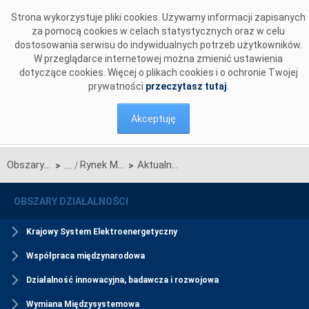
Przejdź do komentarzy
Strona wykorzystuje pliki cookies. Używamy informacji zapisanych
za pomocą cookies w celach statystycznych oraz w celu
dostosowania serwisu do indywidualnych potrzeb użytkowników.
W przeglądarce internetowej można zmienić ustawienia
dotyczące cookies. Więcej o plikach cookies i o ochronie Twojej
prywatności
przeczytasz tutaj
.
Akceptuję
Obszary działalności
Rynek Mocy
Aktualności Rynku Mocy
>
>
OBSZARY DZIAŁALNOŚCI
Krajowy System Elektroenergetyczny
Współpraca międzynarodowa
Działalność innowacyjna, badawcza i rozwojowa
Wymiana Międzysystemowa