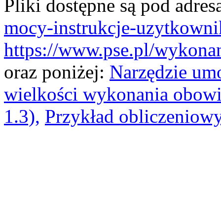
Pliki dostępne są pod adre
mocy-instrukcje-uzytkowni
https://www.pse.pl/wykon
oraz poniżej:
Narzędzie umo
wielkości wykonania obow
1.3),
Przykład obliczeniow