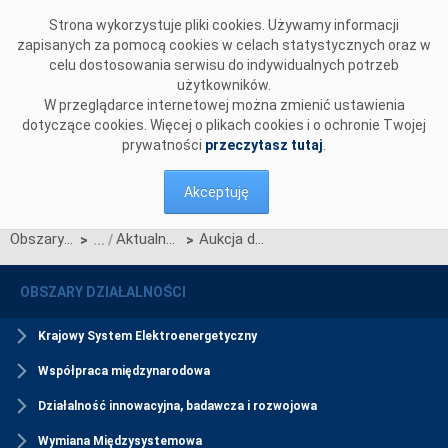
Przejdź do komentarzy
Strona wykorzystuje pliki cookies. Używamy informacji
zapisanych za pomocą cookies w celach statystycznych oraz w
celu dostosowania serwisu do indywidualnych potrzeb
użytkowników.
W przeglądarce internetowej można zmienić ustawienia
dotyczące cookies. Więcej o plikach cookies i o ochronie Twojej
prywatności
przeczytasz tutaj
.
Akceptuję
Obszary działalności
Aktualności Rynku Mocy
Aukcja dodatkowa na 4. kwartał roku dostaw 2027 została zakończona
>
>
OBSZARY DZIAŁALNOŚCI
Krajowy System Elektroenergetyczny
Współpraca międzynarodowa
Działalność innowacyjna, badawcza i rozwojowa
Wymiana Międzysystemowa