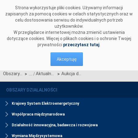
Przejdź do komentarzy
Strona wykorzystuje pliki cookies. Używamy informacji
zapisanych za pomocą cookies w celach statystycznych oraz w
celu dostosowania serwisu do indywidualnych potrzeb
użytkowników.
W przeglądarce internetowej można zmienić ustawienia
dotyczące cookies. Więcej o plikach cookies i o ochronie Twojej
prywatności
przeczytasz tutaj
.
Akceptuję
Obszary działalności
Aktualności Rynku Mocy
Aukcja dodatkowe na 2. i 3. kwartał roku dostaw 2026 zostały zakończone
>
>
OBSZARY DZIAŁALNOŚCI
Krajowy System Elektroenergetyczny
Współpraca międzynarodowa
Działalność innowacyjna, badawcza i rozwojowa
Wymiana Międzysystemowa