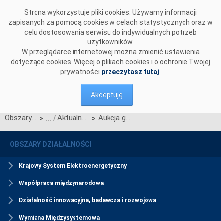
Przejdź do komentarzy
Strona wykorzystuje pliki cookies. Używamy informacji
zapisanych za pomocą cookies w celach statystycznych oraz w
celu dostosowania serwisu do indywidualnych potrzeb
użytkowników.
W przeglądarce internetowej można zmienić ustawienia
dotyczące cookies. Więcej o plikach cookies i o ochronie Twojej
prywatności
przeczytasz tutaj
.
Akceptuję
Obszary działalności
Aktualności Rynku Mocy
Aukcja główna na rok 2022 została rozpoczęta
>
>
OBSZARY DZIAŁALNOŚCI
Krajowy System Elektroenergetyczny
Współpraca międzynarodowa
Działalność innowacyjna, badawcza i rozwojowa
Wymiana Międzysystemowa