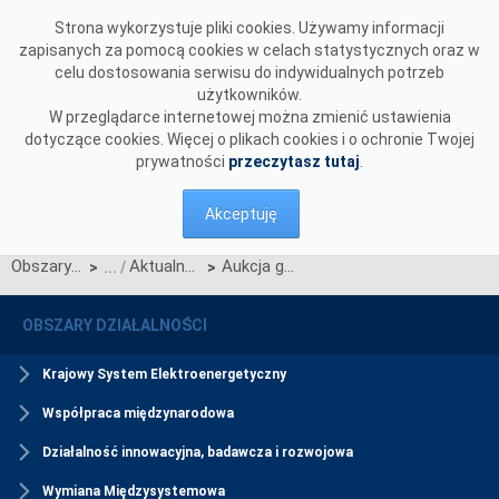
Przejdź do komentarzy
Strona wykorzystuje pliki cookies. Używamy informacji
zapisanych za pomocą cookies w celach statystycznych oraz w
celu dostosowania serwisu do indywidualnych potrzeb
użytkowników.
W przeglądarce internetowej można zmienić ustawienia
dotyczące cookies. Więcej o plikach cookies i o ochronie Twojej
prywatności
przeczytasz tutaj
.
Akceptuję
Obszary działalności
Aktualności Rynku Mocy
Aukcja główna na rok 2027 została zakończona
>
>
OBSZARY DZIAŁALNOŚCI
Krajowy System Elektroenergetyczny
Współpraca międzynarodowa
Działalność innowacyjna, badawcza i rozwojowa
Wymiana Międzysystemowa