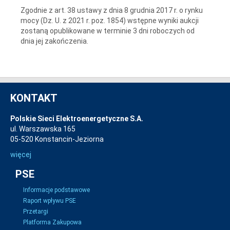
Zgodnie z art. 38 ustawy z dnia 8 grudnia 2017 r. o rynku
mocy (Dz. U. z 2021 r. poz. 1854) wstępne wyniki aukcji
zostaną opublikowane w terminie 3 dni roboczych od
dnia jej zakończenia.
KONTAKT
Polskie Sieci Elektroenergetyczne S.A.
ul. Warszawska 165
05-520 Konstancin-Jeziorna
więcej
PSE
Informacje podstawowe
Raport wpływu PSE
Przetargi
Platforma Zakupowa