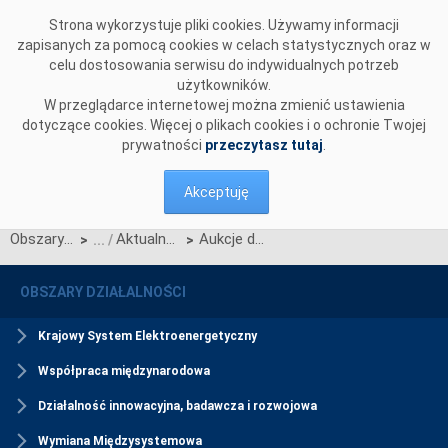
Przejdź do komentarzy
Strona wykorzystuje pliki cookies. Używamy informacji
zapisanych za pomocą cookies w celach statystycznych oraz w
celu dostosowania serwisu do indywidualnych potrzeb
użytkowników.
W przeglądarce internetowej można zmienić ustawienia
dotyczące cookies. Więcej o plikach cookies i o ochronie Twojej
prywatności
przeczytasz tutaj
.
Akceptuję
Obszary działalności
Aktualności Rynku Mocy
Aukcje dodatkowe na poszczególne kwartały roku dostaw 2022 zostały rozpoczęte
>
>
OBSZARY DZIAŁALNOŚCI
Krajowy System Elektroenergetyczny
Współpraca międzynarodowa
Działalność innowacyjna, badawcza i rozwojowa
Wymiana Międzysystemowa