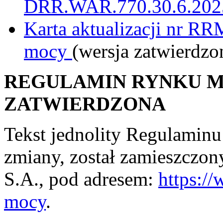
DRR.WAR.770.30.6.2025.
Karta aktualizacji nr R
mocy
(wersja zatwierdzo
REGULAMIN RYNKU M
ZATWIERDZONA
Tekst jednolity Regulamin
zmiany, został zamieszczon
S.A., pod adresem:
https:/
mocy
.