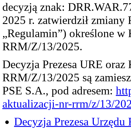
decyzją znak: DRR.WAR.770
2025 r. zatwierdził zmiany
„Regulamin”) określone w K
RRM/Z/13/2025.
Decyzja Prezesa URE oraz Ka
RRM/Z/13/2025 są zamieszc
PSE S.A., pod adresem:
htt
aktualizacji-nr-rrm/z/13/20
Decyzja Prezesa Urzędu 