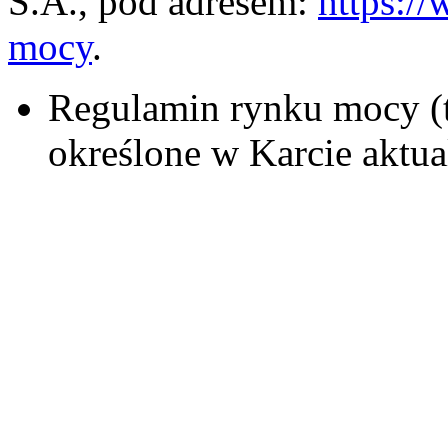
S.A., pod adresem:
https:/
mocy
.
Regulamin rynku mocy (t
określone w Karcie aktu