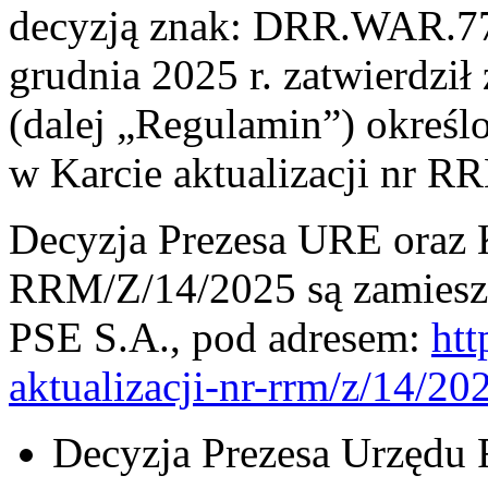
decyzją znak: DRR.WAR.77
grudnia 2025 r. zatwierdz
(dalej „Regulamin”) określ
w Karcie aktualizacji nr R
Decyzja Prezesa URE oraz Ka
RRM/Z/14/2025 są zamieszc
PSE S.A., pod adresem:
htt
aktualizacji-nr-rrm/z/14/20
Decyzja Prezesa Urzędu 