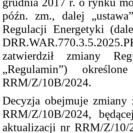
grudnia 2017 r. o rynku mo
późn. zm., dalej „ustaw
Regulacji Energetyki
(dal
DRR.WAR.770.3.5.2025.
zatwierdził zmiany Re
„Regulamin”) określon
RRM/Z/10B/2024.
Decyzja obejmuje zmiany z
RRM/Z/10B/2024, będącej 
aktualizacji nr RRM/Z/10/