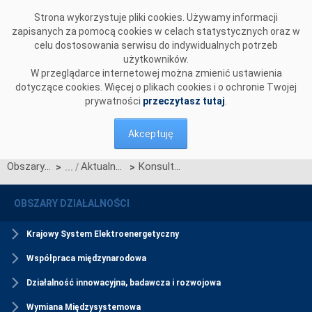
Przejdź do komentarzy
Strona wykorzystuje pliki cookies. Używamy informacji
zapisanych za pomocą cookies w celach statystycznych oraz w
celu dostosowania serwisu do indywidualnych potrzeb
użytkowników.
W przeglądarce internetowej można zmienić ustawienia
dotyczące cookies. Więcej o plikach cookies i o ochronie Twojej
prywatności
przeczytasz tutaj
.
Akceptuję
Obszary działalności
Aktualności Rynku Mocy
Konsultacje projektu Karty aktualizacji nr RRM/Z/1/2020 Regulaminu rynku mocy
>
>
OBSZARY DZIAŁALNOŚCI
Krajowy System Elektroenergetyczny
Współpraca międzynarodowa
Działalność innowacyjna, badawcza i rozwojowa
Wymiana Międzysystemowa