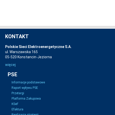
KONTAKT
Polskie Sieci Elektroenergetyczne S.A.
ul. Warszawska 165
05-520 Konstancin-Jeziorna
więcej
PSE
Informacje podstawowe
Raport wpływu PSE
Przetargi
Platforma Zakupowa
KSeF
Efaktura
Realizacja strategii