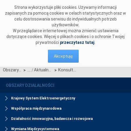
Przejdź do komentarzy
Strona wykorzystuje pliki cookies. Używamy informacji
zapisanych za pomocą cookies w celach statystycznych oraz w
celu dostosowania serwisu do indywidualnych potrzeb
użytkowników.
W przeglądarce internetowej można zmienić ustawienia
dotyczące cookies. Więcej o plikach cookies i o ochronie Twojej
prywatności
przeczytasz tutaj
.
Akceptuję
Obszary działalności
Aktualności Rynku Mocy
Konsultacje projektu Karty aktualizacji nr RRM/Z/2/2020 Regulaminu rynku mocy
>
>
OBSZARY DZIAŁALNOŚCI
Krajowy System Elektroenergetyczny
Współpraca międzynarodowa
Działalność innowacyjna, badawcza i rozwojowa
Wymiana Międzysystemowa