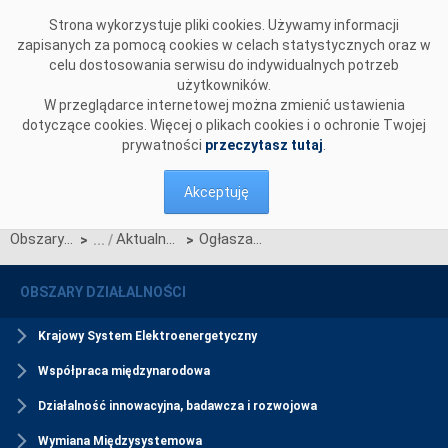
Przejdź do komentarzy
Strona wykorzystuje pliki cookies. Używamy informacji
zapisanych za pomocą cookies w celach statystycznych oraz w
celu dostosowania serwisu do indywidualnych potrzeb
użytkowników.
W przeglądarce internetowej można zmienić ustawienia
dotyczące cookies. Więcej o plikach cookies i o ochronie Twojej
prywatności
przeczytasz tutaj
.
Akceptuję
Obszary działalności
Aktualności Rynku Mocy
Ogłaszamy termin aukcji wstępnej do aukcji uzupełniającej na rok dostaw 2027
>
>
OBSZARY DZIAŁALNOŚCI
Krajowy System Elektroenergetyczny
Współpraca międzynarodowa
Działalność innowacyjna, badawcza i rozwojowa
Wymiana Międzysystemowa