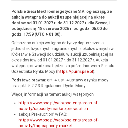
Polskie Sieci Elektroenergetyczne S.A. ogłaszają, że
aukcja wstępna do aukcji uzupełniającej na okres
dostaw od 01.01.2027 r. do 31.12.2027 r. dla Szwecji
odbędzie się 18 czerwca 2026 r. od godz. 06:00 do
godz. 17:59 (UTC + 01:00).
Ogłoszona aukcja wstępna dotyczy dopuszczenia
jednostek fizycznych zagranicznych zlokalizowanych w
Królestwie Szwecji do udziału w aukcji uzupełniającej na
okres dostaw od 01.01.2027 r. do 31.12.2027 r. Aukcja
wstępna prowadzona będzie za pośrednictwem Portalu
Uczestnika Rynku Mocy (
https://purm.pse.pl
).
Podstawa prawna:
art. 4. ust. 4 ustawy o rynku mocy
oraz pkt. 5.2.2.3 Regulaminu Rynku Mocy
Więcej informacji na temat aukcji wstępnych:
https://www.pse.pl/web/pse-eng/areas-of-
activity/capacity-market/pre-auction
sekcja Pre-auction” w FAQ:
https://www.pse.pl/web/pse-eng/areas-of-
activity/faq-capacity-market
.