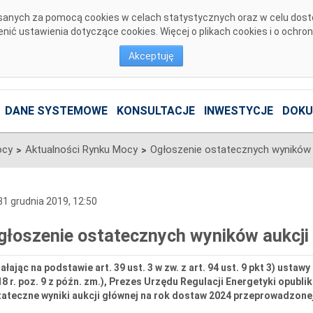
pisanych za pomocą cookies w celach statystycznych oraz w celu dos
ić ustawienia dotyczące cookies. Więcej o plikach cookies i o ochro
Akceptuję
DANE SYSTEMOWE
KONSULTACJE
INWESTYCJE
DOKU
ocy
Aktualności Rynku Mocy
>
>
1 grudnia 2019, 12:50
głoszenie ostatecznych wyników aukcji
ałając na podstawie art. 39 ust. 3 w zw. z art. 94 ust. 9 pkt 3) ustawy
8 r. poz. 9 z późn. zm.), Prezes Urzędu Regulacji Energetyki opublik
ateczne wyniki aukcji głównej na rok dostaw 2024 przeprowadzonej 