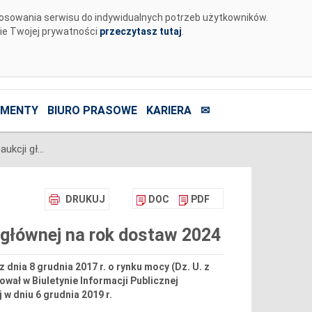
tosowania serwisu do indywidualnych potrzeb użytkowników.
nie Twojej prywatności
przeczytasz tutaj
.
MENTY
BIURO PRASOWE
KARIERA
✉
Ogłoszenie ostatecznych wyników aukcji głównej na rok dostaw 2024
DRUKUJ
DOC
PDF
 głównej na rok dostaw 2024
 z dnia 8 grudnia 2017 r. o rynku mocy (Dz. U. z
ował w Biuletynie Informacji Publicznej
w dniu 6 grudnia 2019 r.