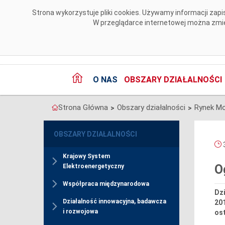
Przejdź do komentarzy
Strona wykorzystuje pliki cookies. Używamy informacji za
W przeglądarce internetowej można zmien
O NAS
OBSZARY DZIAŁALNOŚCI
Strona Główna
Obszary działalności
Rynek M
>
>
OBSZARY DZIAŁALNOŚCI
3
Krajowy System
O
Elektroenergetyczny
Współpraca międzynarodowa
Dzi
Działalność innowacyjna, badawcza
201
i rozwojowa
ost