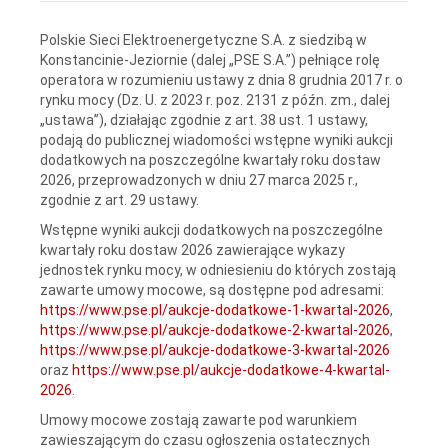
Polskie Sieci Elektroenergetyczne S.A. z siedzibą w
Konstancinie-Jeziornie (dalej „PSE S.A.”) pełniące rolę
operatora w rozumieniu ustawy z dnia 8 grudnia 2017 r. o
rynku mocy (Dz. U. z 2023 r. poz. 2131 z późn. zm., dalej
„ustawa”), działając zgodnie z art. 38 ust. 1 ustawy,
podają do publicznej wiadomości wstępne wyniki aukcji
dodatkowych na poszczególne kwartały roku dostaw
2026, przeprowadzonych w dniu 27 marca 2025 r.,
zgodnie z art. 29 ustawy.
Wstępne wyniki aukcji dodatkowych na poszczególne
kwartały roku dostaw 2026 zawierające wykazy
jednostek rynku mocy, w odniesieniu do których zostają
zawarte umowy mocowe, są dostępne pod adresami:
https://www.pse.pl/aukcje-dodatkowe-1-kwartal-2026
,
https://www.pse.pl/aukcje-dodatkowe-2-kwartal-2026
,
https://www.pse.pl/aukcje-dodatkowe-3-kwartal-2026
oraz
https://www.pse.pl/aukcje-dodatkowe-4-kwartal-
2026
.
Umowy mocowe zostają zawarte pod warunkiem
zawieszającym do czasu ogłoszenia ostatecznych