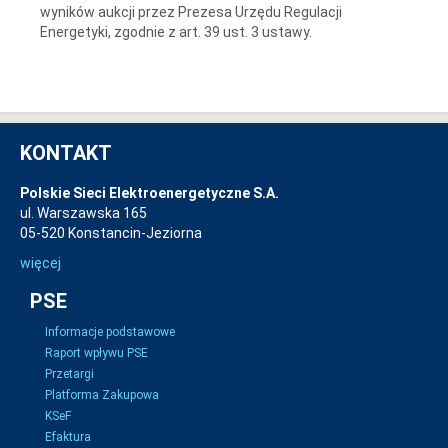
wyników aukcji przez Prezesa Urzędu Regulacji
Energetyki, zgodnie z art. 39 ust. 3 ustawy.
KONTAKT
Polskie Sieci Elektroenergetyczne S.A.
ul. Warszawska 165
05-520 Konstancin-Jeziorna
więcej
PSE
Informacje podstawowe
Raport wpływu PSE
Przetargi
Platforma Zakupowa
KSeF
Efaktura