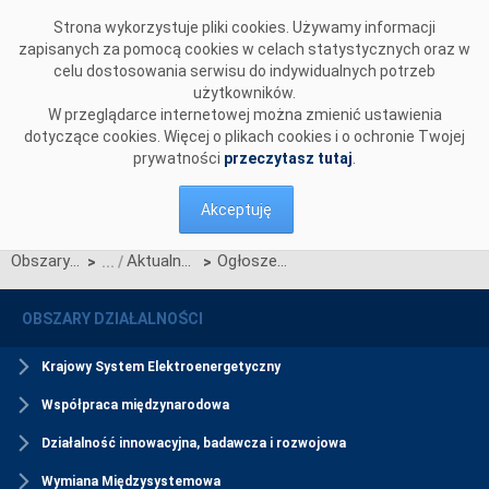
Przejdź do komentarzy
Strona wykorzystuje pliki cookies. Używamy informacji
zapisanych za pomocą cookies w celach statystycznych oraz w
celu dostosowania serwisu do indywidualnych potrzeb
użytkowników.
W przeglądarce internetowej można zmienić ustawienia
dotyczące cookies. Więcej o plikach cookies i o ochronie Twojej
prywatności
przeczytasz tutaj
.
Akceptuję
Obszary działalności
Aktualności Rynku Mocy
Ogłoszenie wstępnych wyników aukcji dodatkowych na poszczególne kwartały roku dostaw 2026
>
>
OBSZARY DZIAŁALNOŚCI
Krajowy System Elektroenergetyczny
Współpraca międzynarodowa
Działalność innowacyjna, badawcza i rozwojowa
Wymiana Międzysystemowa