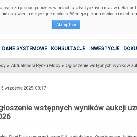
pisanych za pomocą cookies w celach statystycznych oraz w celu dos
ić ustawienia dotyczące cookies. Więcej o plikach cookies i o ochro
Akceptuję
DANE SYSTEMOWE
KONSULTACJE
INWESTYCJE
DOKU
ocy
Aktualności Rynku Mocy
>
>
5 września 2025, 08:17
głoszenie wstępnych wyników aukcji uzu
026
skie Sieci Elektroenergetyczne S.A. z siedzibą w Konstancinie-Jeziornie