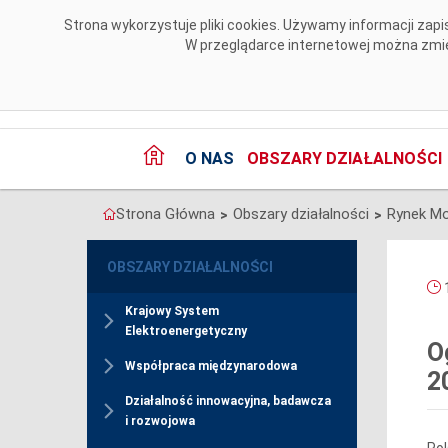
Przejdź do komentarzy
Strona wykorzystuje pliki cookies. Używamy informacji za
W przeglądarce internetowej można zmien
O NAS
OBSZARY DZIAŁALNOŚCI
Strona Główna
Obszary działalności
Rynek M
>
>
OBSZARY DZIAŁALNOŚCI
1
Krajowy System
Elektroenergetyczny
O
Współpraca międzynarodowa
2
Działalność innowacyjna, badawcza
i rozwojowa
Pol