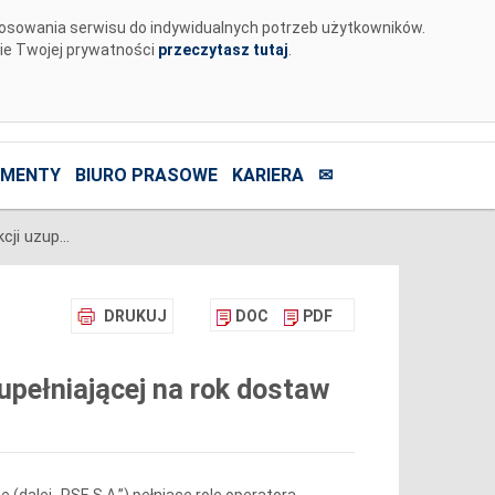
tosowania serwisu do indywidualnych potrzeb użytkowników.
nie Twojej prywatności
przeczytasz tutaj
.
MENTY
BIURO PRASOWE
KARIERA
✉
Ogłoszenie wstępnych wyników aukcji uzupełniającej na rok dostaw 2026
DRUKUJ
DOC
PDF
pełniającej na rok dostaw
 (dalej „PSE S.A.”) pełniące rolę operatora