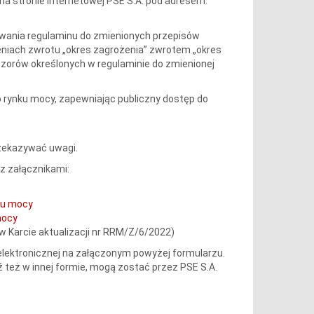
 na stronie internetowej PSE S.A. pod adresem:
owania regulaminu do zmienionych przepisów
niach zwrotu „okres zagrożenia” zwrotem „okres
zorów określonych w regulaminie do zmienionej
o rynku mocy, zapewniając publiczny dostęp do
rzekazywać uwagi.
z załącznikami:
ku mocy
mocy
 Karcie aktualizacji nr RRM/Z/6/2022)
 elektronicznej na załączonym powyżej formularzu.
 też w innej formie, mogą zostać przez PSE S.A.