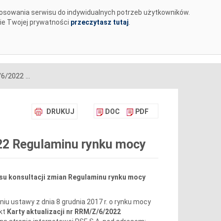
tosowania serwisu do indywidualnych potrzeb użytkowników.
MENTY
BIURO PRASOWE
KARIERA
✉
nie Twojej prywatności
przeczytasz tutaj
.
Projekt Karty aktualizacji nr RRM/Z/6/2022 Regulaminu rynku mocy
DRUKUJ
DOC
PDF
022 Regulaminu rynku mocy
esu konsultacji zmian Regulaminu rynku mocy
niu ustawy z dnia 8 grudnia 2017 r. o rynku mocy
ekt
Karty aktualizacji nr RRM/Z/6/2022