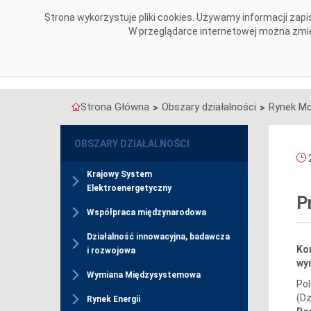
Przejdź do komentarzy
Strona wykorzystuje pliki cookies. Używamy informacji za
O NAS
OBSZARY DZIAŁALNOŚCI
W przeglądarce internetowej można zmien
Strona Główna
Obszary działalności
Rynek M
>
>
OBSZARY DZIAŁALNOŚCI
2
Krajowy System
Elektroenergetyczny
P
Współpraca międzynarodowa
Działalność innowacyjna, badawcza
Kom
i rozwojowa
wyn
Wymiana Międzysystemowa
Pol
(Dz
Rynek Energii