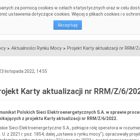
pisanych za pomocą cookies w celach statystycznych oraz w celu dos
DANE SYSTEMOWE
KONSULTACJE
INWESTYCJE
DOKU
ić ustawienia dotyczące cookies. Więcej o plikach cookies i o ochro
Akceptuję
ocy
Aktualności Rynku Mocy
>
>
3 listopada 2022, 14:55
rojekt Karty aktualizacji nr RRM/Z/6/2
unikat Polskich Sieci Elektroenergetycznych S.A. w sprawie proc
ikających z projektu Karty aktualizacji nr RRM/Z/6/2022.
skie Sieci Elektroenergetyczne S.A., pełniące rolę operatora w rozumie
. U. z 2021 r. poz. 1854, dalej „ustawa o rynku mocy"), opracowały proj