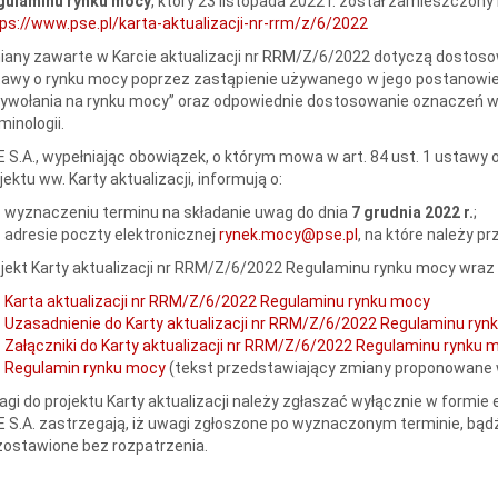
gulaminu rynku mocy
, który 23 listopada 2022 r. został zamieszczony
ps://www.pse.pl/karta-aktualizacji-nr-rrm/z/6/2022
any zawarte w Karcie aktualizacji nr RRM/Z/6/2022 dotyczą dostos
awy o rynku mocy poprzez zastąpienie używanego w jego postanowie
ywołania na rynku mocy” oraz odpowiednie dostosowanie oznaczeń w
minologii.
 S.A., wypełniając obowiązek, o którym mowa w art. 84 ust. 1 ustawy 
jektu ww. Karty aktualizacji, informują o:
wyznaczeniu terminu na składanie uwag do dnia
7 grudnia 2022 r.
;
adresie poczty elektronicznej
rynek.mocy@pse.pl
, na które należy p
jekt Karty aktualizacji nr RRM/Z/6/2022 Regulaminu rynku mocy wraz 
Karta aktualizacji nr RRM/Z/6/2022 Regulaminu rynku mocy
Uzasadnienie do Karty aktualizacji nr RRM/Z/6/2022 Regulaminu ryn
Załączniki do Karty aktualizacji nr RRM/Z/6/2022 Regulaminu rynku 
Regulamin rynku mocy
(tekst przedstawiający zmiany proponowane w
gi do projektu Karty aktualizacji należy zgłaszać wyłącznie w formie
 S.A. zastrzegają, iż uwagi zgłoszone po wyznaczonym terminie, bądź
ostawione bez rozpatrzenia.