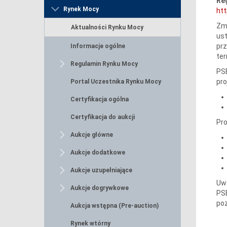
Re
Rynek Mocy
htt
Zmi
Aktualności Rynku Mocy
ust
prz
Informacje ogólne
ter
Regulamin Rynku Mocy
PSE
pro
Portal Uczestnika Rynku Mocy
Certyfikacja ogólna
Certyfikacja do aukcji
Pro
Aukcje główne
Aukcje dodatkowe
Aukcje uzupełniające
Uwa
Aukcje dogrywkowe
PSE
poz
Aukcja wstępna (Pre-auction)
Rynek wtórny