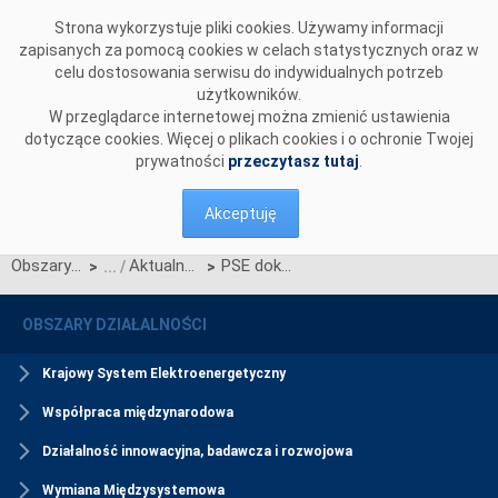
Przejdź do komentarzy
Strona wykorzystuje pliki cookies. Używamy informacji
zapisanych za pomocą cookies w celach statystycznych oraz w
celu dostosowania serwisu do indywidualnych potrzeb
użytkowników.
W przeglądarce internetowej można zmienić ustawienia
dotyczące cookies. Więcej o plikach cookies i o ochronie Twojej
prywatności
przeczytasz tutaj
.
Akceptuję
Obszary działalności
Aktualności Rynku Mocy
PSE dokonały waloryzacji cen obowiązków mocowych dla wieloletnich umów mocowych
>
>
OBSZARY DZIAŁALNOŚCI
Krajowy System Elektroenergetyczny
Współpraca międzynarodowa
Działalność innowacyjna, badawcza i rozwojowa
Wymiana Międzysystemowa