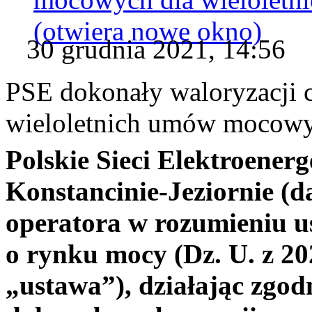
(otwiera nowe okno)
30 grudnia 2021, 14:56
PSE dokonały waloryzacji
wieloletnich umów mocow
Polskie Sieci Elektroenerg
Konstancinie-Jeziornie (da
operatora w rozumieniu us
o rynku mocy (Dz. U. z 202
„ustawa”), działając zgodn