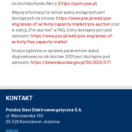
Uczestnika Rynku Mocy (
https://purm.pse.pl
).
Więcej informacji na temat aukcji wstępnych jest
dostępnych na stronie:
https://www.pse.pl/web/pse-
eng/areas-of-activity/capacity-market/pre-auction
oraz
w sekcji „Pre-auction” w FAQ, który dostępny jest pod
adresem:
https://www.pse.pl/web/pse-eng/areas-of-
activity/faq-capacity-market
.
Rozporządzenie w sprawie parametrów aukcji
dogrywkowej na rok dostaw 2029 jest dostępne pod
adresem:
https://dziennikustaw.gov.pl/DU/2025/571
KONTAKT
Polskie Sieci Elektroenergetyczne S.A.
ul. Warszawska 165
05-520 Konstancin-Jeziorna
więcej