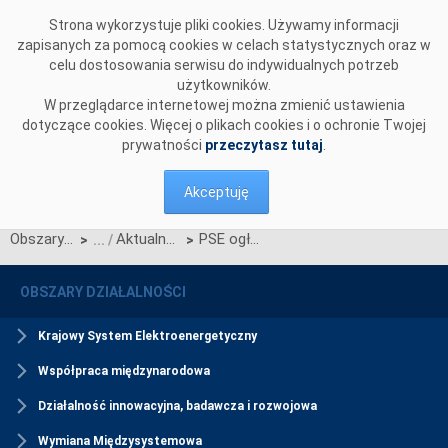
Przejdź do komentarzy
Strona wykorzystuje pliki cookies. Używamy informacji
zapisanych za pomocą cookies w celach statystycznych oraz w
celu dostosowania serwisu do indywidualnych potrzeb
użytkowników.
W przeglądarce internetowej można zmienić ustawienia
dotyczące cookies. Więcej o plikach cookies i o ochronie Twojej
prywatności
przeczytasz tutaj
.
Akceptuję
Obszary działalności
Aktualności Rynku Mocy
PSE ogłaszają szczegóły aukcji wstępnych do aukcji dogrywkowej na rok dostaw 2029
>
>
OBSZARY DZIAŁALNOŚCI
Krajowy System Elektroenergetyczny
Współpraca międzynarodowa
Działalność innowacyjna, badawcza i rozwojowa
Wymiana Międzysystemowa