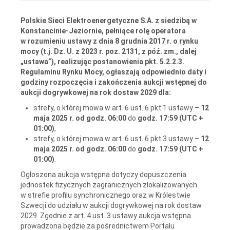
Polskie Sieci Elektroenergetyczne S.A. z siedzibą w
Konstancinie-Jeziornie, pełniące rolę operatora
w rozumieniu ustawy z dnia 8 grudnia 2017 r. o rynku
mocy (t.j. Dz. U. z 2023 r. poz. 2131, z póź. zm., dalej
„ustawa”), realizując postanowienia pkt. 5.2.2.3.
Regulaminu Rynku Mocy, ogłaszają
odpowiednio daty i
godziny rozpoczęcia i zakończenia aukcji wstępnej
do
aukcji dogrywkowej na rok dostaw 2029 dla:
strefy, o której mowa w art. 6 ust. 6 pkt 1 ustawy –
12
maja 2025 r. od godz. 06:00
do
godz. 17:59 (UTC +
01:00)
,
strefy, o której mowa w art. 6 ust. 6 pkt 3 ustawy –
12
maja 2025 r. od godz.
06:00
do
godz. 17:59 (UTC +
01:00)
.
Ogłoszona aukcja wstępna dotyczy dopuszczenia
jednostek fizycznych zagranicznych zlokalizowanych
w strefie profilu synchronicznego oraz w Królestwie
Szwecji do udziału w aukcji dogrywkowej na rok dostaw
2029. Zgodnie z art. 4 ust. 3 ustawy aukcja wstępna
prowadzona będzie za pośrednictwem Portalu