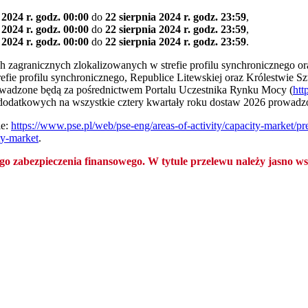
 2024 r. godz. 00:00
do
22 sierpnia 2024 r. godz. 23:59
,
 2024 r. godz. 00:00
do
22 sierpnia 2024 r. godz. 23:59
,
 2024 r. godz. 00:00
do
22 sierpnia 2024 r. godz. 23:59
.
 zagranicznych zlokalizowanych w strefie profilu synchronicznego or
efie profilu synchronicznego, Republice Litewskiej oraz Królestwie 
prowadzone będą za pośrednictwem Portalu Uczestnika Rynku Mocy (
htt
dodatkowych na wszystkie cztery kwartały roku dostaw 2026 prowadz
ie:
https://www.pse.pl/web/pse-eng/areas-of-activity/capacity-market/pr
ty-market
.
bezpieczenia finansowego. W tytule przelewu należy jasno wska