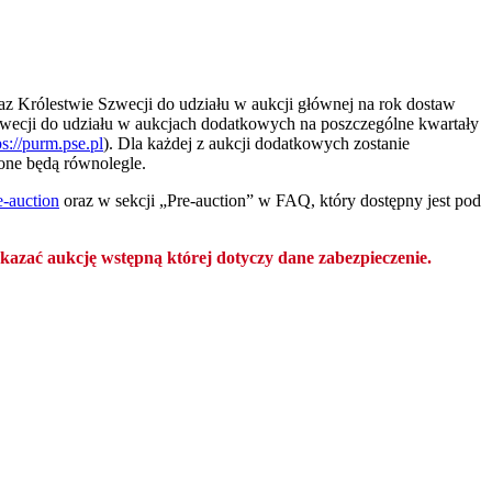
az Królestwie Szwecji do udziału w aukcji głównej na rok dostaw
Szwecji do udziału w aukcjach dodatkowych na poszczególne kwartały
ps://purm.pse.pl
). Dla każdej z aukcji dodatkowych zostanie
one będą równolegle.
e-auction
oraz w sekcji
„Pre-auction” w FAQ, który dostępny jest pod
zać aukcję wstępną której dotyczy dane zabezpieczenie.