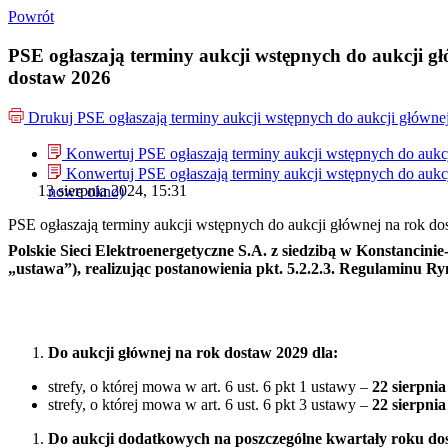
Powrót
PSE ogłaszają terminy aukcji wstępnych do aukcji g
dostaw 2026
Drukuj
PSE ogłaszają terminy aukcji wstępnych do aukcji główne
Konwertuj PSE ogłaszają terminy aukcji wstępnych do aukc
Konwertuj PSE ogłaszają terminy aukcji wstępnych do aukc
13 sierpnia 2024, 15:31
nowe okno)
PSE ogłaszają terminy aukcji wstępnych do aukcji głównej na rok d
Polskie Sieci Elektroenergetyczne S.A. z siedzibą w Konstancinie-
„ustawa”), realizując postanowienia pkt. 5.2.2.3. Regulaminu R
Do aukcji głównej na rok dostaw 2029 dla:
strefy, o której mowa w art. 6 ust. 6 pkt 1 ustawy –
22 sierpnia
strefy, o której mowa w art. 6 ust. 6 pkt 3 ustawy –
22 sierpnia
Do aukcji dodatkowych na poszczególne kwartały roku dos