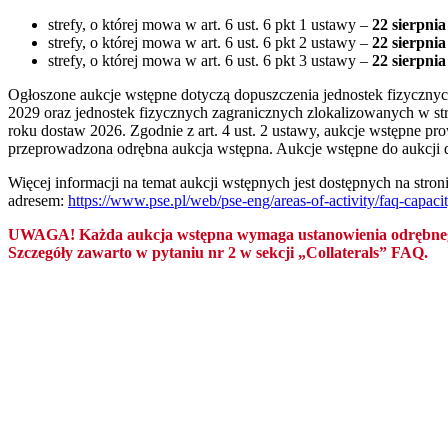
strefy, o której mowa w art. 6 ust. 6 pkt 1 ustawy –
22 sierpnia
strefy, o której mowa w art. 6 ust. 6 pkt 2 ustawy –
22 sierpnia
strefy, o której mowa w art. 6 ust. 6 pkt 3 ustawy –
22 sierpnia
Ogłoszone aukcje wstępne dotyczą dopuszczenia jednostek fizycznych
2029 oraz jednostek fizycznych zagranicznych zlokalizowanych w str
roku dostaw 2026. Zgodnie z art. 4 ust. 2 ustawy, aukcje wstępne 
przeprowadzona odrębna aukcja wstępna. Aukcje wstępne do aukcji 
Więcej informacji na temat aukcji wstępnych jest dostępnych na stron
adresem:
https://www.pse.pl/web/pse-eng/areas-of-activity/faq-capaci
UWAGA! Każda aukcja wstępna wymaga ustanowienia odrębnego za
Szczegóły zawarto w pytaniu nr 2 w sekcji
„Collaterals” FAQ
.