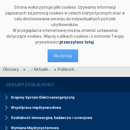
Przejdź do komentarzy
Strona wykorzystuje pliki cookies. Używamy informacji
zapisanych za pomocą cookies w celach statystycznych oraz w
celu dostosowania serwisu do indywidualnych potrzeb
użytkowników.
W przeglądarce internetowej można zmienić ustawienia
dotyczące cookies. Więcej o plikach cookies i o ochronie Twojej
prywatności
przeczytasz tutaj
.
Akceptuję
Obszary działalności
Aktualności Rynku Mocy
Publication of Guideline on participation in Polish capacity market for foreign capacity providers
>
>
OBSZARY DZIAŁALNOŚCI
Krajowy System Elektroenergetyczny
Współpraca międzynarodowa
Działalność innowacyjna, badawcza i rozwojowa
Wymiana Międzysystemowa