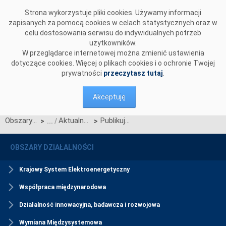
Przejdź do komentarzy
Strona wykorzystuje pliki cookies. Używamy informacji
zapisanych za pomocą cookies w celach statystycznych oraz w
celu dostosowania serwisu do indywidualnych potrzeb
użytkowników.
W przeglądarce internetowej można zmienić ustawienia
dotyczące cookies. Więcej o plikach cookies i o ochronie Twojej
prywatności
przeczytasz tutaj
.
Akceptuję
Obszary działalności
Aktualności Rynku Mocy
Publikujemy poprawione wstępne wyniki aukcji dodatkowej na 1. kwartał roku dostaw 2027
>
>
OBSZARY DZIAŁALNOŚCI
Krajowy System Elektroenergetyczny
Współpraca międzynarodowa
Działalność innowacyjna, badawcza i rozwojowa
Wymiana Międzysystemowa