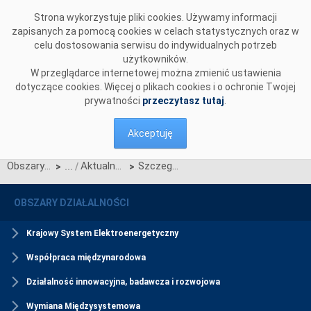
Przejdź do komentarzy
Strona wykorzystuje pliki cookies. Używamy informacji
zapisanych za pomocą cookies w celach statystycznych oraz w
celu dostosowania serwisu do indywidualnych potrzeb
użytkowników.
W przeglądarce internetowej można zmienić ustawienia
dotyczące cookies. Więcej o plikach cookies i o ochronie Twojej
prywatności
przeczytasz tutaj
.
Akceptuję
Obszary działalności
Aktualności Rynku Mocy
Szczegółowy harmonogram aukcji głównej na rok 2027
>
>
OBSZARY DZIAŁALNOŚCI
Krajowy System Elektroenergetyczny
Współpraca międzynarodowa
Działalność innowacyjna, badawcza i rozwojowa
Wymiana Międzysystemowa