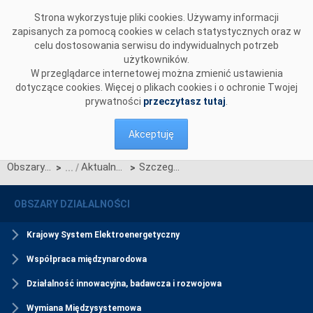
Przejdź do komentarzy
Strona wykorzystuje pliki cookies. Używamy informacji
zapisanych za pomocą cookies w celach statystycznych oraz w
celu dostosowania serwisu do indywidualnych potrzeb
użytkowników.
W przeglądarce internetowej można zmienić ustawienia
dotyczące cookies. Więcej o plikach cookies i o ochronie Twojej
prywatności
przeczytasz tutaj
.
Akceptuję
Obszary działalności
Aktualności Rynku Mocy
Szczegółowy harmonogram aukcji uzupełniającej na drugą połowę roku 2025
>
>
OBSZARY DZIAŁALNOŚCI
Krajowy System Elektroenergetyczny
Współpraca międzynarodowa
Działalność innowacyjna, badawcza i rozwojowa
Wymiana Międzysystemowa