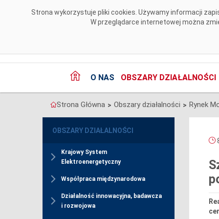
Przejdź do komentarzy
Strona wykorzystuje pliki cookies. Używamy informacji za
W przeglądarce internetowej można zmien
O NAS
OBSZARY DZIAŁALNOŚCI
Strona Główna
Obszary działalności
Rynek M
>
>
OBSZARY DZIAŁALNOŚCI
8
Krajowy System
S
Elektroenergetyczny
p
Współpraca międzynarodowa
Działalność innowacyjna, badawcza
Re
i rozwojowa
cer