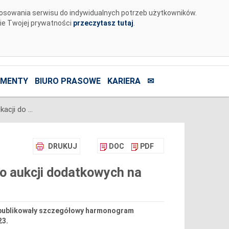
tosowania serwisu do indywidualnych potrzeb użytkowników.
nie Twojej prywatności
przeczytasz tutaj
.
MENTY
BIURO PRASOWE
KARIERA
✉
Szczegółowy harmonogram certyfikacji do aukcji dodatkowych na poszczególne kwartały roku 2023
DRUKUJ
DOC
PDF
o aukcji dodatkowych na
. opublikowały szczegółowy harmonogram
23.