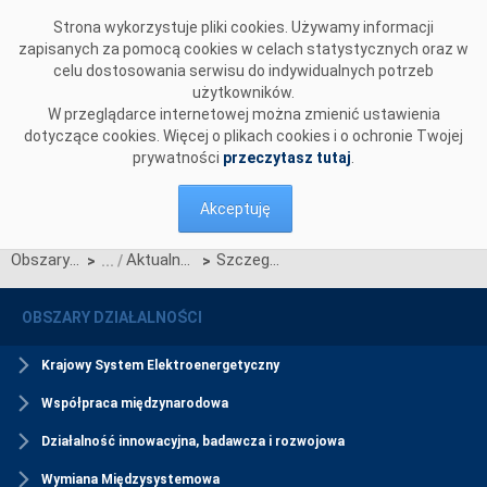
Przejdź do komentarzy
Strona wykorzystuje pliki cookies. Używamy informacji
zapisanych za pomocą cookies w celach statystycznych oraz w
celu dostosowania serwisu do indywidualnych potrzeb
użytkowników.
W przeglądarce internetowej można zmienić ustawienia
dotyczące cookies. Więcej o plikach cookies i o ochronie Twojej
prywatności
przeczytasz tutaj
.
Akceptuję
Obszary działalności
Aktualności Rynku Mocy
Szczegółowy harmonogram certyfikacji do aukcji dogrywkowej na rok dostaw 2029
>
>
OBSZARY DZIAŁALNOŚCI
Krajowy System Elektroenergetyczny
Współpraca międzynarodowa
Działalność innowacyjna, badawcza i rozwojowa
Wymiana Międzysystemowa