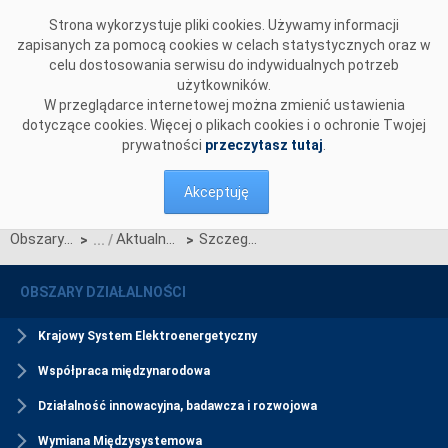
Przejdź do komentarzy
Strona wykorzystuje pliki cookies. Używamy informacji
zapisanych za pomocą cookies w celach statystycznych oraz w
celu dostosowania serwisu do indywidualnych potrzeb
użytkowników.
W przeglądarce internetowej można zmienić ustawienia
dotyczące cookies. Więcej o plikach cookies i o ochronie Twojej
prywatności
przeczytasz tutaj
.
Akceptuję
Obszary działalności
Aktualności Rynku Mocy
Szczegółowy harmonogram certyfikacji do aukcji dogrywkowej na rok dostaw 2029
>
>
OBSZARY DZIAŁALNOŚCI
Krajowy System Elektroenergetyczny
Współpraca międzynarodowa
Działalność innowacyjna, badawcza i rozwojowa
Wymiana Międzysystemowa