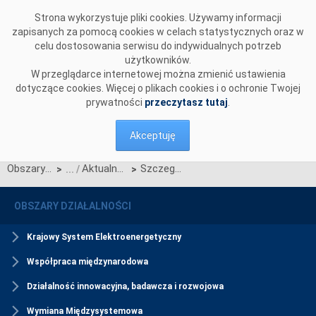
Przejdź do komentarzy
Strona wykorzystuje pliki cookies. Używamy informacji
zapisanych za pomocą cookies w celach statystycznych oraz w
celu dostosowania serwisu do indywidualnych potrzeb
użytkowników.
W przeglądarce internetowej można zmienić ustawienia
dotyczące cookies. Więcej o plikach cookies i o ochronie Twojej
prywatności
przeczytasz tutaj
.
Akceptuję
Obszary działalności
Aktualności Rynku Mocy
Szczegółowy harmonogram certyfikacji do aukcji uzupełniającej na rok dostaw 2027
>
>
OBSZARY DZIAŁALNOŚCI
Krajowy System Elektroenergetyczny
Współpraca międzynarodowa
Działalność innowacyjna, badawcza i rozwojowa
Wymiana Międzysystemowa