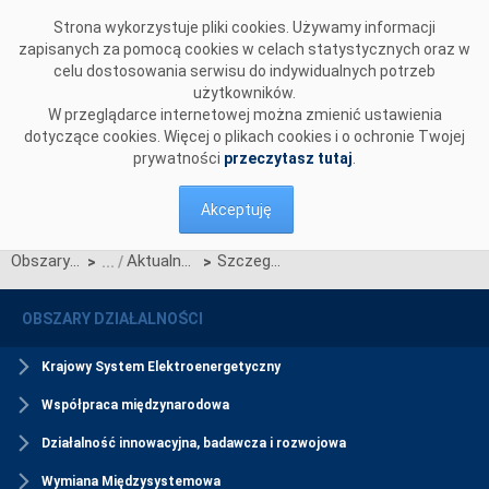
Przejdź do komentarzy
Strona wykorzystuje pliki cookies. Używamy informacji
zapisanych za pomocą cookies w celach statystycznych oraz w
celu dostosowania serwisu do indywidualnych potrzeb
użytkowników.
W przeglądarce internetowej można zmienić ustawienia
dotyczące cookies. Więcej o plikach cookies i o ochronie Twojej
prywatności
przeczytasz tutaj
.
Akceptuję
Obszary działalności
Aktualności Rynku Mocy
Szczegółowy harmonogram certyfikacji ogólnej w 2022 r.
>
>
OBSZARY DZIAŁALNOŚCI
Krajowy System Elektroenergetyczny
Współpraca międzynarodowa
Działalność innowacyjna, badawcza i rozwojowa
Wymiana Międzysystemowa