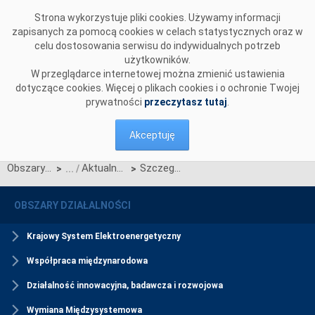
Przejdź do komentarzy
Strona wykorzystuje pliki cookies. Używamy informacji
zapisanych za pomocą cookies w celach statystycznych oraz w
celu dostosowania serwisu do indywidualnych potrzeb
użytkowników.
W przeglądarce internetowej można zmienić ustawienia
dotyczące cookies. Więcej o plikach cookies i o ochronie Twojej
prywatności
przeczytasz tutaj
.
Akceptuję
Obszary działalności
Aktualności Rynku Mocy
Szczegółowy harmonogram certyfikacji ogólnej w 2026 r.
>
>
OBSZARY DZIAŁALNOŚCI
Krajowy System Elektroenergetyczny
Współpraca międzynarodowa
Działalność innowacyjna, badawcza i rozwojowa
Wymiana Międzysystemowa