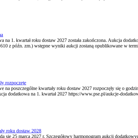
na
wa na 1. kwartał roku dostaw 2027 została zakończona. Aukcja dodatko
 610 z późn. zm.) wstępne wyniki aukcji zostaną opublikowane w termi
ły rozpoczęte
owe na poszczególne kwartały roku dostaw 2027 rozpoczęły się o godz
kcja dodatkowa na 1. kwartał 2027 https://www.pse.pl/aukcje-dodatko
ały roku dostaw 2028
ą się 25 marca 2027 r. Szczegółowy harmonogram aukcji dodatkowych 