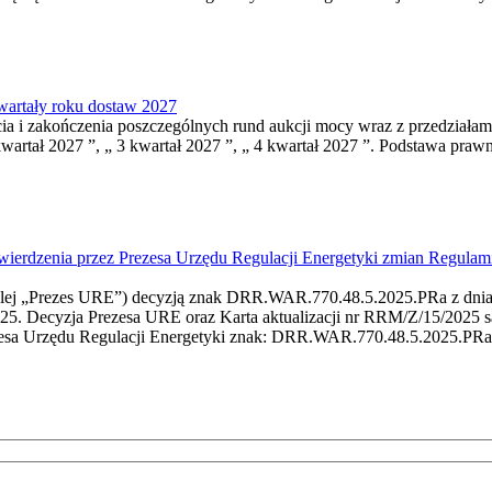
artały roku dostaw 2027
cia i zakończenia poszczególnych rund aukcji mocy wraz z przedział
wartał 2027 ”, „ 3 kwartał 2027 ”, „ 4 kwartał 2027 ”. Podstawa prawn
wierdzenia przez Prezesa Urzędu Regulacji Energetyki zmian Regulami
 „Prezes URE”) decyzją znak DRR.WAR.770.48.5.2025.PRa z dnia 31
025. Decyzja Prezesa URE oraz Karta aktualizacji nr RRM/Z/15/2025 s
rezesa Urzędu Regulacji Energetyki znak: DRR.WAR.770.48.5.2025.PRa z