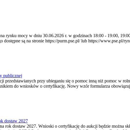
a na rynku mocy w dniu 30.06.2026 r. w godzinach 18:00 - 19:00, 19:0
pne są na stronie https://purm.pse.pl/ lub https://www.pse.pl/ryne
y publicznej
ji przedstawianych przy ubieganiu się o pomoc inną niż pomoc w rol
cznikiem do wniosków o certyfikację. Nowy wzór formularza obowiązuje 
rok dostaw 2027
a rok dostaw 2027. Wnioski o certyfikację do aukcji będzie można skła