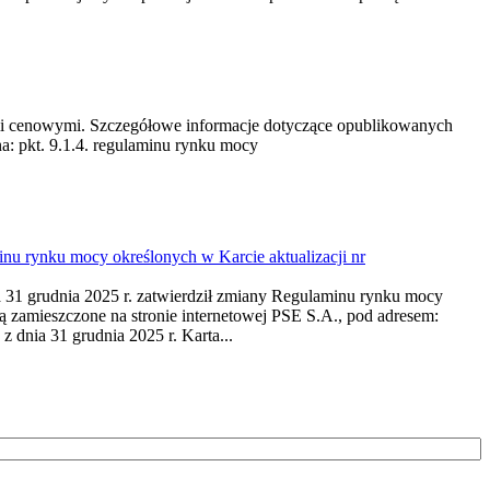
ami cenowymi. Szczegółowe informacje dotyczące opublikowanych
a: pkt. 9.1.4. regulaminu rynku mocy
nu rynku mocy określonych w Karcie aktualizacji nr
 grudnia 2025 r. zatwierdził zmiany Regulaminu rynku mocy
ą zamieszczone na stronie internetowej PSE S.A., pod adresem:
 dnia 31 grudnia 2025 r. Karta...