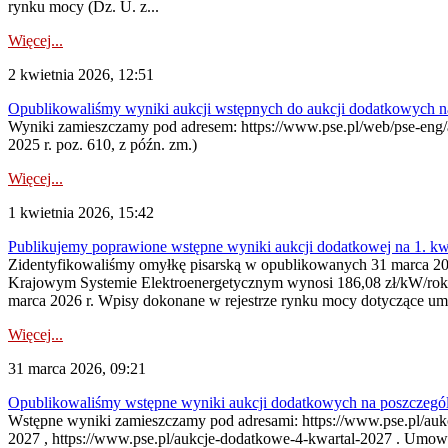
rynku mocy (Dz. U. z...
Więcej...
2 kwietnia 2026, 12:51
Opublikowaliśmy wyniki aukcji wstępnych do aukcji dodatkowych n
Wyniki zamieszczamy pod adresem: https://www.pse.pl/web/pse-eng/are
2025 r. poz. 610, z późn. zm.)
Więcej...
1 kwietnia 2026, 15:42
Publikujemy poprawione wstępne wyniki aukcji dodatkowej na 1. kw
Zidentyfikowaliśmy omyłkę pisarską w opublikowanych 31 marca 202
Krajowym Systemie Elektroenergetycznym wynosi 186,08 zł/kW/rok
marca 2026 r. Wpisy dokonane w rejestrze rynku mocy dotyczące um
Więcej...
31 marca 2026, 09:21
Opublikowaliśmy wstępne wyniki aukcji dodatkowych na poszczegól
Wstępne wyniki zamieszczamy pod adresami: https://www.pse.pl/aukc
2027 , https://www.pse.pl/aukcje-dodatkowe-4-kwartal-2027 . Umow