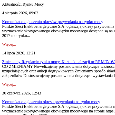
Aktualności Rynku Mocy
4 sierpnia 2026, 09:03
Komunikat o ogłoszeniu okresów przywołania na rynku mocy
Polskie Sieci Elektroenergetyczne S.A. ogłaszają okresy przywołan
wyznaczenie skorygowanego obowiązku mocowego dostępne są na stroni
2017 r. o rynku...
Więcej...
14 lipca 2026, 12:21
Zmieniamy Regulamin rynku mocy. Karta aktualizacji nr RRM/Z/16/
CO ZMIENIAMY Nowelizujemy postanowienia dotyczące ważności cer
uzupełniających oraz aukcji dogrywkowych Zmieniamy sposób skład
załączników Dostosowujemy postanowienia dotyczące wystawiania fa
Więcej...
30 czerwca 2026, 12:43
Komunikat o ogłoszeniu okresu przywołania na rynku mocy
Polskie Sieci Elektroenergetyczne S.A. ogłaszają okres przywołani
wyznaczenie skorygowanego obowiązku mocowego na stronie https://pu