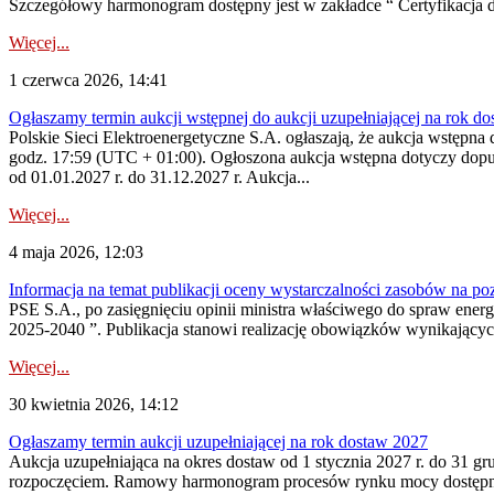
Szczegółowy harmonogram dostępny jest w zakładce “ Certyfikacja 
Więcej...
1 czerwca 2026, 14:41
Ogłaszamy termin aukcji wstępnej do aukcji uzupełniającej na rok d
Polskie Sieci Elektroenergetyczne S.A. ogłaszają, że aukcja wstępna 
godz. 17:59 (UTC + 01:00). Ogłoszona aukcja wstępna dotyczy dopus
od 01.01.2027 r. do 31.12.2027 r. Aukcja...
Więcej...
4 maja 2026, 12:03
Informacja na temat publikacji oceny wystarczalności zasobów na po
PSE S.A., po zasięgnięciu opinii ministra właściwego do spraw ene
2025-2040 ”. Publikacja stanowi realizację obowiązków wynikających
Więcej...
30 kwietnia 2026, 14:12
Ogłaszamy termin aukcji uzupełniającej na rok dostaw 2027
Aukcja uzupełniająca na okres dostaw od 1 stycznia 2027 r. do 31 gr
rozpoczęciem. Ramowy harmonogram procesów rynku mocy dostępny jes