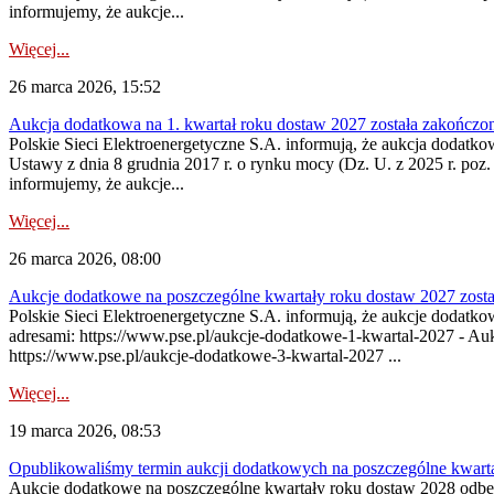
informujemy, że aukcje...
Więcej...
26 marca 2026, 15:52
Aukcja dodatkowa na 1. kwartał roku dostaw 2027 została zakończo
Polskie Sieci Elektroenergetyczne S.A. informują, że aukcja dodatko
Ustawy z dnia 8 grudnia 2017 r. o rynku mocy (Dz. U. z 2025 r. poz.
informujemy, że aukcje...
Więcej...
26 marca 2026, 08:00
Aukcje dodatkowe na poszczególne kwartały roku dostaw 2027 zosta
Polskie Sieci Elektroenergetyczne S.A. informują, że aukcje dodatk
adresami: https://www.pse.pl/aukcje-dodatkowe-1-kwartal-2027 - Au
https://www.pse.pl/aukcje-dodatkowe-3-kwartal-2027 ...
Więcej...
19 marca 2026, 08:53
Opublikowaliśmy termin aukcji dodatkowych na poszczególne kwart
Aukcje dodatkowe na poszczególne kwartały roku dostaw 2028 odbęd