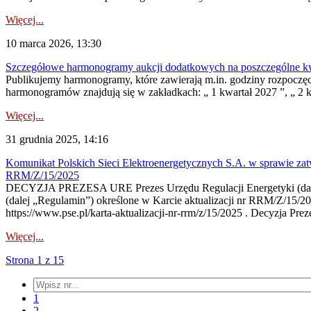
Więcej...
10 marca 2026, 13:30
Szczegółowe harmonogramy aukcji dodatkowych na poszczególne kw
Publikujemy harmonogramy, które zawierają m.in. godziny rozpoczę
harmonogramów znajdują się w zakładkach: „ 1 kwartał 2027 ”, „ 2 k
Więcej...
31 grudnia 2025, 14:16
Komunikat Polskich Sieci Elektroenergetycznych S.A. w sprawie zat
RRM/Z/15/2025
DECYZJA PREZESA URE Prezes Urzędu Regulacji Energetyki (dalej
(dalej „Regulamin”) określone w Karcie aktualizacji nr RRM/Z/15/2
https://www.pse.pl/karta-aktualizacji-nr-rrm/z/15/2025 . Decyzja P
Więcej...
Strona 1 z 15
1
2