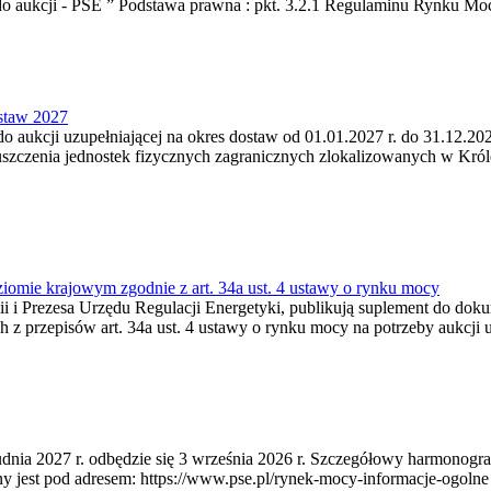
do aukcji - PSE ” Podstawa prawna : pkt. 3.2.1 Regulaminu Rynku Mo
ostaw 2027
do aukcji uzupełniającej na okres dostaw od 01.01.2027 r. do 31.12.202
zczenia jednostek fizycznych zagranicznych zlokalizowanych w Króles
ziomie krajowym zgodnie z art. 34a ust. 4 ustawy o rynku mocy
rgii i Prezesa Urzędu Regulacji Energetyki, publikują suplement do d
 z przepisów art. 34a ust. 4 ustawy o rynku mocy na potrzeby aukcji 
udnia 2027 r. odbędzie się 3 września 2026 r. Szczegółowy harmonogra
t pod adresem: https://www.pse.pl/rynek-mocy-informacje-ogolne . Po