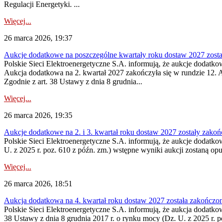
Regulacji Energetyki. ...
Więcej...
26 marca 2026, 19:37
Aukcje dodatkowe na poszczególne kwartały roku dostaw 2027 zost
Polskie Sieci Elektroenergetyczne S.A. informują, że aukcje dodatk
Aukcja dodatkowa na 2. kwartał 2027 zakończyła się w rundzie 12. A
Zgodnie z art. 38 Ustawy z dnia 8 grudnia...
Więcej...
26 marca 2026, 19:35
Aukcje dodatkowe na 2. i 3. kwartał roku dostaw 2027 zostały zako
Polskie Sieci Elektroenergetyczne S.A. informują, że aukcje dodatko
U. z 2025 r. poz. 610 z późn. zm.) wstępne wyniki aukcji zostaną op
Więcej...
26 marca 2026, 18:51
Aukcja dodatkowa na 4. kwartał roku dostaw 2027 została zakończo
Polskie Sieci Elektroenergetyczne S.A. informują, że aukcja dodatko
38 Ustawy z dnia 8 grudnia 2017 r. o rynku mocy (Dz. U. z 2025 r. p