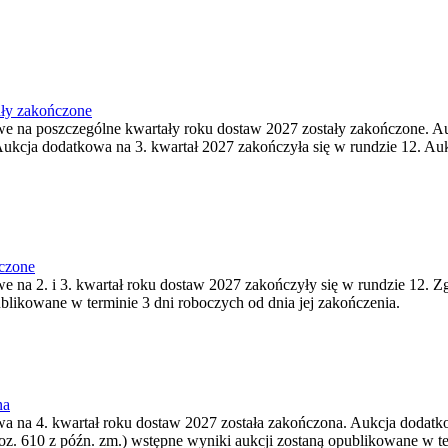
ały zakończone
owe na poszczególne kwartały roku dostaw 2027 zostały zakończone. A
ukcja dodatkowa na 3. kwartał 2027 zakończyła się w rundzie 12. Auk
ńczone
we na 2. i 3. kwartał roku dostaw 2027 zakończyły się w rundzie 12. Z
ublikowane w terminie 3 dni roboczych od dnia jej zakończenia.
na
wa na 4. kwartał roku dostaw 2027 została zakończona. Aukcja dodatko
oz. 610 z późn. zm.) wstępne wyniki aukcji zostaną opublikowane w te