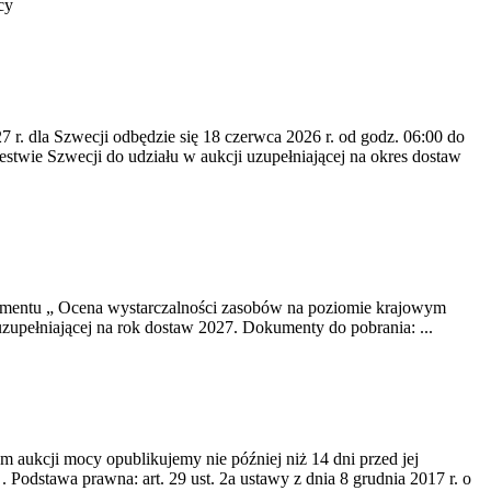
cy
7 r. dla Szwecji odbędzie się 18 czerwca 2026 r. od godz. 06:00 do
twie Szwecji do udziału w aukcji uzupełniającej na okres dostaw
okumentu „ Ocena wystarczalności zasobów na poziomie krajowym
uzupełniającej na rok dostaw 2027. Dokumenty do pobrania: ...
m aukcji mocy opublikujemy nie później niż 14 dni przed jej
dstawa prawna: art. 29 ust. 2a ustawy z dnia 8 grudnia 2017 r. o