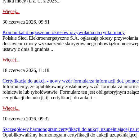
rynku mocy (Dz. U. z 2025...
Więcej...
30 czerwca 2026, 09:51
Komunikat o ogłoszeniu okresów przywołania na rynku mocy
Polskie Sieci Elektroenergetyczne S.A. ogłaszają okresy przywołani
dostawcom mocy wyznaczenie skorygowanego obowiązku mocowego dostę
ustawy z dnia 8 grudnia...
Więcej...
18 czerwca 2026, 11:18
Certyfikacja do aukcji - nowy wzór formularza informacji dot. pomoc
Informujemy, że opublikowany został nowy wzór formularza informac
rolnictwie lub rybołówstwie. Formularz ten jest obligatoryjnym załą
certyfikacji do aukcji, tj. certyfikacji do aukcji...
Więcej...
10 czerwca 2026, 09:32
Szczegółowy harmonogram certyfikacji do aukcji uzupełniającej na 
Opublikowaliśmy harmonogram certyfikacji do aukcji uzupełniającej n