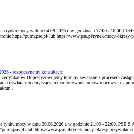
ia na rynku mocy w dniu 04.08.2026 r. w godzinach 17:00 - 18:00 i 1
e https://purm.pse.pl/ lub https://www.pse.pl/rynek-mocy-okresy-prz
2026 - rozpoczynamy konsultacje
tyfikatów Doprecyzowujemy terminy związane z procesem zastąpien
ania oświadczeń dotyczących monitorowania umów mocowych – poprzez
ktur...
a na rynku mocy w dniu 30.06.2026 r. w godzinie 21:00 - 22:00. PSE 
rm.pse.pl / lub https://www.pse.pl/rynek-mocy-okresy-przywolania . P