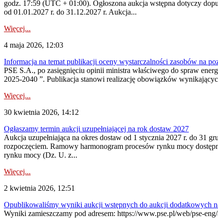
godz. 17:59 (UTC + 01:00). Ogłoszona aukcja wstępna dotyczy dopus
od 01.01.2027 r. do 31.12.2027 r. Aukcja...
Więcej...
4 maja 2026, 12:03
Informacja na temat publikacji oceny wystarczalności zasobów na po
PSE S.A., po zasięgnięciu opinii ministra właściwego do spraw ene
2025-2040 ”. Publikacja stanowi realizację obowiązków wynikających
Więcej...
30 kwietnia 2026, 14:12
Ogłaszamy termin aukcji uzupełniającej na rok dostaw 2027
Aukcja uzupełniająca na okres dostaw od 1 stycznia 2027 r. do 31 gr
rozpoczęciem. Ramowy harmonogram procesów rynku mocy dostępny jes
rynku mocy (Dz. U. z...
Więcej...
2 kwietnia 2026, 12:51
Opublikowaliśmy wyniki aukcji wstępnych do aukcji dodatkowych n
Wyniki zamieszczamy pod adresem: https://www.pse.pl/web/pse-eng/are