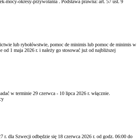
k-mocy-okresy-przywolania . Podstawa prawna: art. 57 ust. 9
nictwie lub rybołówstwie, pomoc de minimis lub pomoc de minimis w
od 1 maja 2026 r. i należy go stosować już od najbliższej
dać w terminie 29 czerwca - 10 lipca 2026 r. włącznie.
cy
7 r. dla Szwecji odbędzie się 18 czerwca 2026 r. od godz. 06:00 do