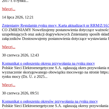
2017 r. o rynku...
Więcej...
14 lipca 2026, 12:21
Zmieniamy Regulamin rynku mocy. Karta aktualizacji nr RRM/Z/16/
CO ZMIENIAMY Nowelizujemy postanowienia dotyczące ważności cer
uzupełniających oraz aukcji dogrywkowych Zmieniamy sposób skład
załączników Dostosowujemy postanowienia dotyczące wystawiania fa
Więcej...
30 czerwca 2026, 12:43
Komunikat o ogłoszeniu okresu przywołania na rynku mocy
Polskie Sieci Elektroenergetyczne S.A. ogłaszają okres przywołani
wyznaczenie skorygowanego obowiązku mocowego na stronie https://pu
rynku mocy (Dz. U. z 2025...
Więcej...
30 czerwca 2026, 09:51
Komunikat o ogłoszeniu okresów przywołania na rynku mocy
Polskie Sieci Elektroenergetyczne S.A. ogłaszają okresy przywołani