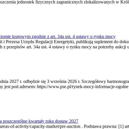
zczenia jednostek fizycznych zagranicznych zlokalizowanych w Króles
ziomie krajowym zgodnie z art. 34a ust. 4 ustawy o rynku mocy
rgii i Prezesa Urzędu Regulacji Energetyki, publikują suplement do d
 z przepisów art. 34a ust. 4 ustawy o rynku mocy na potrzeby aukcji 
udnia 2027 r. odbędzie się 3 września 2026 r. Szczegółowy harmonogra
t pod adresem: https://www.pse.pl/rynek-mocy-informacje-ogolne . Po
a poszczególne kwartały roku dostaw 2027
as-of-activity/capacity-market/pre-auction . Podstawa prawna: [1] art.