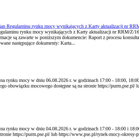
mian Regulaminu rynku mocy wynikających z Karty aktualizacji nr RR
minu rynku mocy wynikających z Karty aktualizacji nr RRM/Z/
je są zawarte w poniższym dokumencie: Raport z procesu konsultacj
wane następujące dokumenty: Karta...
 na rynku mocy w dniu 06.08.2026 r. w godzinach 17:00 - 18:00, 18:00 
 obowiązku mocowego dostępne są na stronie https://purm.pse.pl/ lu
ia na rynku mocy w dniu 04.08.2026 r. w godzinach 17:00 - 18:00 i 1
e https://purm.pse.pl/ lub https://www.pse.pl/rynek-mocy-okresy-prz