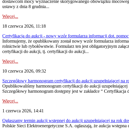
dostawcom mocy wyznaczenie skorygowanego obowiązku mocowego dostę
ustawy z dnia 8 grudnia...
Więcej...
18 czerwca 2026, 11:18
Certyfikacja do aukcji - nowy wzór formularza informacji dot. pomoc
Informujemy, że opublikowany został nowy wzór formularza informac
rolnictwie lub rybołówstwie. Formularz ten jest obligatoryjnym załą
certyfikacji do aukcji, tj. certyfikacji do aukcji...
Więcej...
10 czerwca 2026, 09:32
Szczegółowy harmonogram certyfikacji do aukcji uzupełniającej na 
Opublikowaliśmy harmonogram certyfikacji do aukcji uzupełniającej n
Szczegółowy harmonogram dostępny jest w zakładce “ Certyfikacja 
Więcej...
1 czerwca 2026, 14:41
Ogłaszamy termin aukcji wstępnej do aukcji uzupełniającej na rok d
Polskie Sieci Elektroenergetyczne S.A. ogłaszają, że aukcja wstępna 