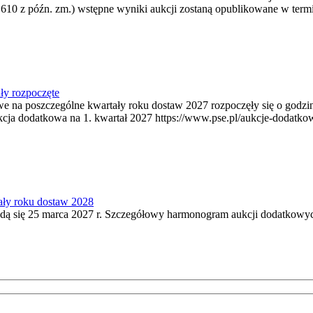
 610 z późn. zm.) wstępne wyniki aukcji zostaną opublikowane w termi
ły rozpoczęte
owe na poszczególne kwartały roku dostaw 2027 rozpoczęły się o godz
kcja dodatkowa na 1. kwartał 2027 https://www.pse.pl/aukcje-dodatko
ały roku dostaw 2028
ą się 25 marca 2027 r. Szczegółowy harmonogram aukcji dodatkowych 