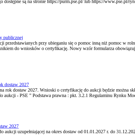
pne są na stronie https://purm.pse.pl/ lub https://www.pse.pl/ryne
y publicznej
ji przedstawianych przy ubieganiu się o pomoc inną niż pomoc w rol
cznikiem do wniosków o certyfikację. Nowy wzór formularza obowiązuje 
rok dostaw 2027
a rok dostaw 2027. Wnioski o certyfikację do aukcji będzie można skła
do aukcji - PSE ” Podstawa prawna : pkt. 3.2.1 Regulaminu Rynku Mo
ostaw 2027
do aukcji uzupełniającej na okres dostaw od 01.01.2027 r. do 31.12.202