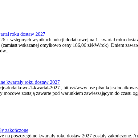
artał roku dostaw 2027
6 r. wstępnych wynikach aukcji dodatkowej na 1. kwartał roku dosta
 (zamiast wskazanej omyłkowo ceny 186,06 zł/kW/rok). Dniem zawar
ów...
ne kwartały roku dostaw 2027
je-dodatkowe-1-kwartal-2027 , https://www.pse.pl/aukcje-dodatkowe-
y mocowe zostają zawarte pod warunkiem zawieszającym do czasu ogł
ały zakończone
owe na poszczególne kwartały roku dostaw 2027 zostały zakończone. A