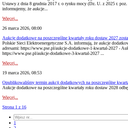
Ustawy z dnia 8 grudnia 2017 r. o rynku mocy (Dz. U. z 2025 r. poz.
informujemy, że aukcje...
Więcej...
26 marca 2026, 08:00
Aukcje dodatkowe na poszczególne kwartały roku dostaw 2027 zosta
Polskie Sieci Elektroenergetyczne S.A. informują, że aukcje dodatk
adresami: https://www.pse.pl/aukcje-dodatkowe-1-kwartal-2027 - Au
https://www.pse.pl/aukcje-dodatkowe-3-kwartal-2027 ...
Więcej...
19 marca 2026, 08:53
Opublikowaliśmy termin aukcji dodatkowych na poszczególne kwart
Aukcje dodatkowe na poszczególne kwartały roku dostaw 2028 odbęd
Więcej...
Strona 1 z 16
1
2