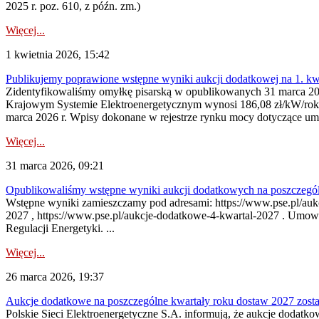
2025 r. poz. 610, z późn. zm.)
Więcej...
1 kwietnia 2026, 15:42
Publikujemy poprawione wstępne wyniki aukcji dodatkowej na 1. kw
Zidentyfikowaliśmy omyłkę pisarską w opublikowanych 31 marca 202
Krajowym Systemie Elektroenergetycznym wynosi 186,08 zł/kW/rok
marca 2026 r. Wpisy dokonane w rejestrze rynku mocy dotyczące um
Więcej...
31 marca 2026, 09:21
Opublikowaliśmy wstępne wyniki aukcji dodatkowych na poszczegól
Wstępne wyniki zamieszczamy pod adresami: https://www.pse.pl/aukc
2027 , https://www.pse.pl/aukcje-dodatkowe-4-kwartal-2027 . Umow
Regulacji Energetyki. ...
Więcej...
26 marca 2026, 19:37
Aukcje dodatkowe na poszczególne kwartały roku dostaw 2027 zost
Polskie Sieci Elektroenergetyczne S.A. informują, że aukcje dodatk