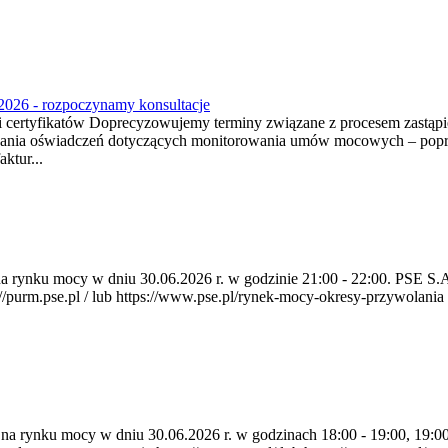
2026 - rozpoczynamy konsultacje
tyfikatów Doprecyzowujemy terminy związane z procesem zastąpien
ania oświadczeń dotyczących monitorowania umów mocowych – poprzez
ktur...
a na rynku mocy w dniu 30.06.2026 r. w godzinie 21:00 - 22:00. PSE 
rm.pse.pl / lub https://www.pse.pl/rynek-mocy-okresy-przywolania . P
a na rynku mocy w dniu 30.06.2026 r. w godzinach 18:00 - 19:00, 19:0