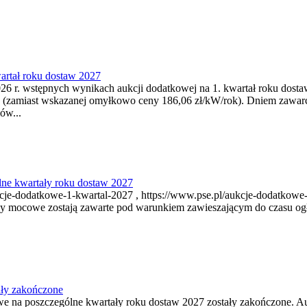
artał roku dostaw 2027
6 r. wstępnych wynikach aukcji dodatkowej na 1. kwartał roku dosta
 (zamiast wskazanej omyłkowo ceny 186,06 zł/kW/rok). Dniem zawar
ów...
ne kwartały roku dostaw 2027
je-dodatkowe-1-kwartal-2027 , https://www.pse.pl/aukcje-dodatkowe-
y mocowe zostają zawarte pod warunkiem zawieszającym do czasu ogł
ały zakończone
owe na poszczególne kwartały roku dostaw 2027 zostały zakończone. A