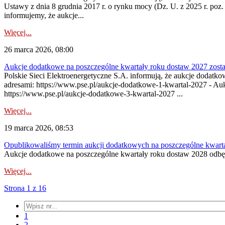
Ustawy z dnia 8 grudnia 2017 r. o rynku mocy (Dz. U. z 2025 r. poz.
informujemy, że aukcje...
Więcej...
26 marca 2026, 08:00
Aukcje dodatkowe na poszczególne kwartały roku dostaw 2027 zosta
Polskie Sieci Elektroenergetyczne S.A. informują, że aukcje dodatk
adresami: https://www.pse.pl/aukcje-dodatkowe-1-kwartal-2027 - Au
https://www.pse.pl/aukcje-dodatkowe-3-kwartal-2027 ...
Więcej...
19 marca 2026, 08:53
Opublikowaliśmy termin aukcji dodatkowych na poszczególne kwart
Aukcje dodatkowe na poszczególne kwartały roku dostaw 2028 odbęd
Więcej...
Strona 1 z 16
1
2