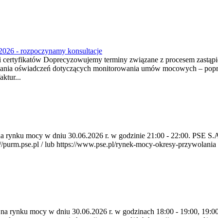
2026 - rozpoczynamy konsultacje
tyfikatów Doprecyzowujemy terminy związane z procesem zastąpien
ania oświadczeń dotyczących monitorowania umów mocowych – poprzez
ktur...
a na rynku mocy w dniu 30.06.2026 r. w godzinie 21:00 - 22:00. PSE 
rm.pse.pl / lub https://www.pse.pl/rynek-mocy-okresy-przywolania . P
a na rynku mocy w dniu 30.06.2026 r. w godzinach 18:00 - 19:00, 19:0