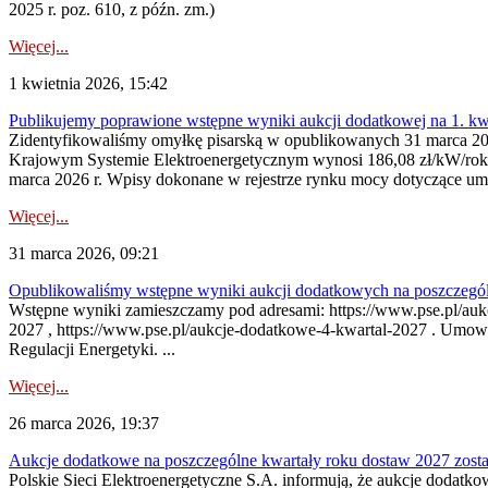
2025 r. poz. 610, z późn. zm.)
Więcej...
1 kwietnia 2026, 15:42
Publikujemy poprawione wstępne wyniki aukcji dodatkowej na 1. kw
Zidentyfikowaliśmy omyłkę pisarską w opublikowanych 31 marca 202
Krajowym Systemie Elektroenergetycznym wynosi 186,08 zł/kW/rok
marca 2026 r. Wpisy dokonane w rejestrze rynku mocy dotyczące um
Więcej...
31 marca 2026, 09:21
Opublikowaliśmy wstępne wyniki aukcji dodatkowych na poszczegól
Wstępne wyniki zamieszczamy pod adresami: https://www.pse.pl/aukc
2027 , https://www.pse.pl/aukcje-dodatkowe-4-kwartal-2027 . Umow
Regulacji Energetyki. ...
Więcej...
26 marca 2026, 19:37
Aukcje dodatkowe na poszczególne kwartały roku dostaw 2027 zost
Polskie Sieci Elektroenergetyczne S.A. informują, że aukcje dodatk