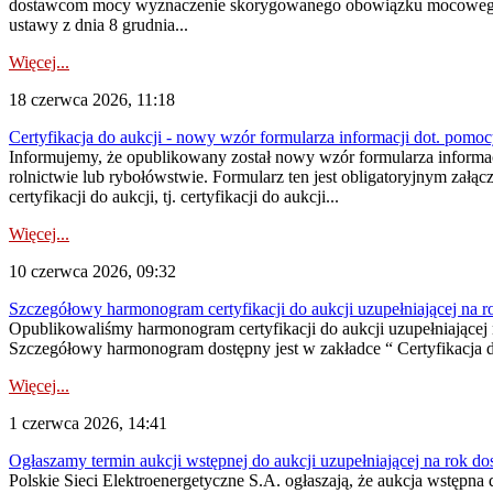
dostawcom mocy wyznaczenie skorygowanego obowiązku mocowego dostę
ustawy z dnia 8 grudnia...
Więcej...
18 czerwca 2026, 11:18
Certyfikacja do aukcji - nowy wzór formularza informacji dot. pomoc
Informujemy, że opublikowany został nowy wzór formularza informac
rolnictwie lub rybołówstwie. Formularz ten jest obligatoryjnym załą
certyfikacji do aukcji, tj. certyfikacji do aukcji...
Więcej...
10 czerwca 2026, 09:32
Szczegółowy harmonogram certyfikacji do aukcji uzupełniającej na 
Opublikowaliśmy harmonogram certyfikacji do aukcji uzupełniającej n
Szczegółowy harmonogram dostępny jest w zakładce “ Certyfikacja 
Więcej...
1 czerwca 2026, 14:41
Ogłaszamy termin aukcji wstępnej do aukcji uzupełniającej na rok d
Polskie Sieci Elektroenergetyczne S.A. ogłaszają, że aukcja wstępna 