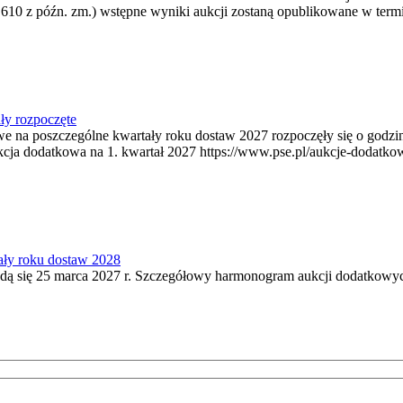
 610 z późn. zm.) wstępne wyniki aukcji zostaną opublikowane w termi
ły rozpoczęte
owe na poszczególne kwartały roku dostaw 2027 rozpoczęły się o godz
kcja dodatkowa na 1. kwartał 2027 https://www.pse.pl/aukcje-dodatko
ały roku dostaw 2028
ą się 25 marca 2027 r. Szczegółowy harmonogram aukcji dodatkowych 