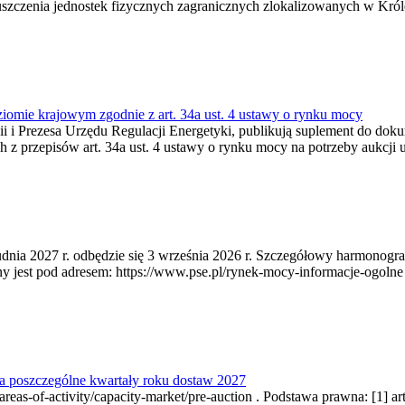
zczenia jednostek fizycznych zagranicznych zlokalizowanych w Króles
ziomie krajowym zgodnie z art. 34a ust. 4 ustawy o rynku mocy
rgii i Prezesa Urzędu Regulacji Energetyki, publikują suplement do d
 z przepisów art. 34a ust. 4 ustawy o rynku mocy na potrzeby aukcji 
udnia 2027 r. odbędzie się 3 września 2026 r. Szczegółowy harmonogra
t pod adresem: https://www.pse.pl/rynek-mocy-informacje-ogolne . Po
a poszczególne kwartały roku dostaw 2027
as-of-activity/capacity-market/pre-auction . Podstawa prawna: [1] art.