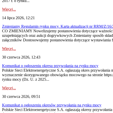
2017 r. o rynku...
Więcej...
14 lipca 2026, 12:21
Zmieniamy Regulamin rynku mocy. Karta aktualizacji nr RRM/Z/16/
CO ZMIENIAMY Nowelizujemy postanowienia dotyczące ważności cer
uzupełniających oraz aukcji dogrywkowych Zmieniamy sposób skład
załączników Dostosowujemy postanowienia dotyczące wystawiania fa
Więcej...
30 czerwca 2026, 12:43
Komunikat o ogłoszeniu okresu przywołania na rynku mocy
Polskie Sieci Elektroenergetyczne S.A. ogłaszają okres przywołani
wyznaczenie skorygowanego obowiązku mocowego na stronie https://pu
rynku mocy (Dz. U. z 2025...
Więcej...
30 czerwca 2026, 09:51
Komunikat o ogłoszeniu okresów przywołania na rynku mocy
Polskie Sieci Elektroenergetyczne S.A. ogłaszają okresy przywołani