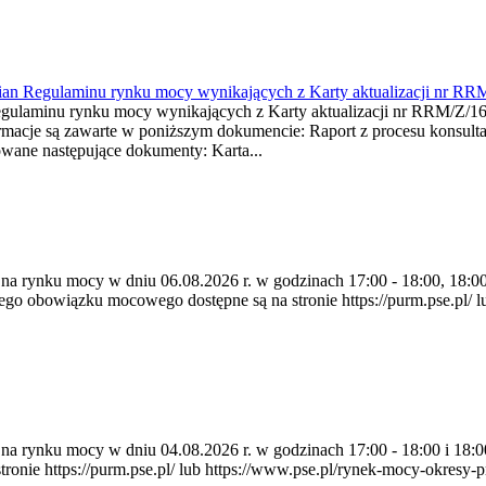
mian Regulaminu rynku mocy wynikających z Karty aktualizacji nr RR
minu rynku mocy wynikających z Karty aktualizacji nr RRM/Z/
je są zawarte w poniższym dokumencie: Raport z procesu konsultacj
wane następujące dokumenty: Karta...
 na rynku mocy w dniu 06.08.2026 r. w godzinach 17:00 - 18:00, 18:00 
 obowiązku mocowego dostępne są na stronie https://purm.pse.pl/ lu
ia na rynku mocy w dniu 04.08.2026 r. w godzinach 17:00 - 18:00 i 1
e https://purm.pse.pl/ lub https://www.pse.pl/rynek-mocy-okresy-prz