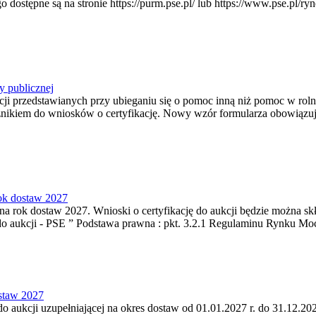
pne są na stronie https://purm.pse.pl/ lub https://www.pse.pl/ryne
y publicznej
ji przedstawianych przy ubieganiu się o pomoc inną niż pomoc w rol
cznikiem do wniosków o certyfikację. Nowy wzór formularza obowiązuje 
rok dostaw 2027
a rok dostaw 2027. Wnioski o certyfikację do aukcji będzie można skła
do aukcji - PSE ” Podstawa prawna : pkt. 3.2.1 Regulaminu Rynku Mo
ostaw 2027
do aukcji uzupełniającej na okres dostaw od 01.01.2027 r. do 31.12.202