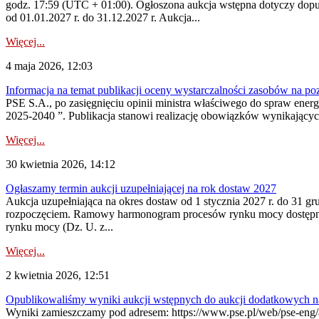
godz. 17:59 (UTC + 01:00). Ogłoszona aukcja wstępna dotyczy dopus
od 01.01.2027 r. do 31.12.2027 r. Aukcja...
Więcej...
4 maja 2026, 12:03
Informacja na temat publikacji oceny wystarczalności zasobów na po
PSE S.A., po zasięgnięciu opinii ministra właściwego do spraw ene
2025-2040 ”. Publikacja stanowi realizację obowiązków wynikających
Więcej...
30 kwietnia 2026, 14:12
Ogłaszamy termin aukcji uzupełniającej na rok dostaw 2027
Aukcja uzupełniająca na okres dostaw od 1 stycznia 2027 r. do 31 gr
rozpoczęciem. Ramowy harmonogram procesów rynku mocy dostępny jes
rynku mocy (Dz. U. z...
Więcej...
2 kwietnia 2026, 12:51
Opublikowaliśmy wyniki aukcji wstępnych do aukcji dodatkowych n
Wyniki zamieszczamy pod adresem: https://www.pse.pl/web/pse-eng/are