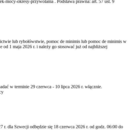
k-mocy-okresy-przywolania . Podstawa prawna: art. 57 ust. 9
nictwie lub rybołówstwie, pomoc de minimis lub pomoc de minimis w
od 1 maja 2026 r. i należy go stosować już od najbliższej
dać w terminie 29 czerwca - 10 lipca 2026 r. włącznie.
cy
7 r. dla Szwecji odbędzie się 18 czerwca 2026 r. od godz. 06:00 do