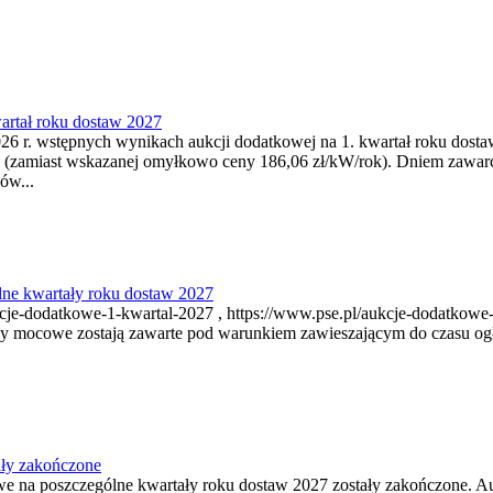
artał roku dostaw 2027
6 r. wstępnych wynikach aukcji dodatkowej na 1. kwartał roku dosta
 (zamiast wskazanej omyłkowo ceny 186,06 zł/kW/rok). Dniem zawar
ów...
ne kwartały roku dostaw 2027
je-dodatkowe-1-kwartal-2027 , https://www.pse.pl/aukcje-dodatkowe-
y mocowe zostają zawarte pod warunkiem zawieszającym do czasu ogł
ały zakończone
owe na poszczególne kwartały roku dostaw 2027 zostały zakończone. A