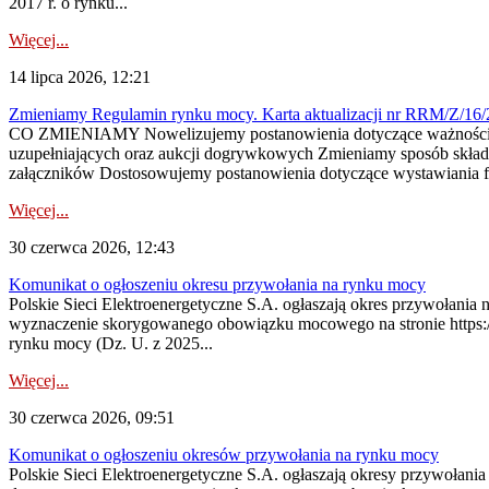
2017 r. o rynku...
Więcej...
14 lipca 2026, 12:21
Zmieniamy Regulamin rynku mocy. Karta aktualizacji nr RRM/Z/16/
CO ZMIENIAMY Nowelizujemy postanowienia dotyczące ważności cer
uzupełniających oraz aukcji dogrywkowych Zmieniamy sposób skład
załączników Dostosowujemy postanowienia dotyczące wystawiania fa
Więcej...
30 czerwca 2026, 12:43
Komunikat o ogłoszeniu okresu przywołania na rynku mocy
Polskie Sieci Elektroenergetyczne S.A. ogłaszają okres przywołani
wyznaczenie skorygowanego obowiązku mocowego na stronie https://pu
rynku mocy (Dz. U. z 2025...
Więcej...
30 czerwca 2026, 09:51
Komunikat o ogłoszeniu okresów przywołania na rynku mocy
Polskie Sieci Elektroenergetyczne S.A. ogłaszają okresy przywołani