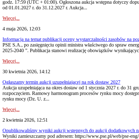
godz. 17:59 (UTC + 01:00). Ogłoszona aukcja wstępna dotyczy dopus
od 01.01.2027 r. do 31.12.2027 r. Aukcja...
Więcej...
4 maja 2026, 12:03
Informacja na temat publikacji oceny wystarczalności zasobów na po
PSE S.A., po zasięgnięciu opinii ministra właściwego do spraw ene
2025-2040 ”. Publikacja stanowi realizację obowiązków wynikających
Więcej...
30 kwietnia 2026, 14:12
Ogłaszamy termin aukcji uzupełniającej na rok dostaw 2027
Aukcja uzupełniająca na okres dostaw od 1 stycznia 2027 r. do 31 gr
rozpoczęciem. Ramowy harmonogram procesów rynku mocy dostępny jes
rynku mocy (Dz. U. z...
Więcej...
2 kwietnia 2026, 12:51
Opublikowaliśmy wyniki aukcji wstępnych do aukcji dodatkowych n
Wyniki zamieszczamy pod adresem: https://www.pse.pl/web/pse-eng/are