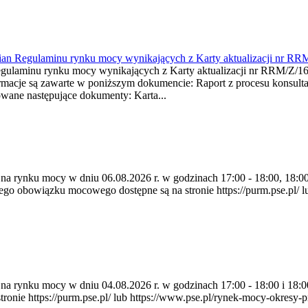
mian Regulaminu rynku mocy wynikających z Karty aktualizacji nr RR
minu rynku mocy wynikających z Karty aktualizacji nr RRM/Z/
je są zawarte w poniższym dokumencie: Raport z procesu konsultacj
wane następujące dokumenty: Karta...
 na rynku mocy w dniu 06.08.2026 r. w godzinach 17:00 - 18:00, 18:00 
 obowiązku mocowego dostępne są na stronie https://purm.pse.pl/ lu
ia na rynku mocy w dniu 04.08.2026 r. w godzinach 17:00 - 18:00 i 1
e https://purm.pse.pl/ lub https://www.pse.pl/rynek-mocy-okresy-prz