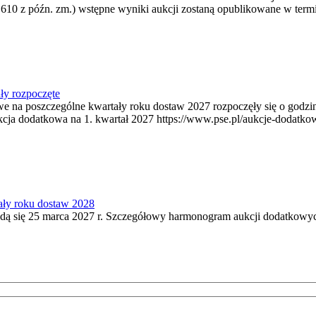
 610 z późn. zm.) wstępne wyniki aukcji zostaną opublikowane w termi
ły rozpoczęte
owe na poszczególne kwartały roku dostaw 2027 rozpoczęły się o godz
kcja dodatkowa na 1. kwartał 2027 https://www.pse.pl/aukcje-dodatko
ały roku dostaw 2028
ą się 25 marca 2027 r. Szczegółowy harmonogram aukcji dodatkowych 