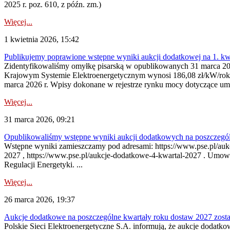
2025 r. poz. 610, z późn. zm.)
Więcej...
1 kwietnia 2026, 15:42
Publikujemy poprawione wstępne wyniki aukcji dodatkowej na 1. kw
Zidentyfikowaliśmy omyłkę pisarską w opublikowanych 31 marca 202
Krajowym Systemie Elektroenergetycznym wynosi 186,08 zł/kW/rok
marca 2026 r. Wpisy dokonane w rejestrze rynku mocy dotyczące um
Więcej...
31 marca 2026, 09:21
Opublikowaliśmy wstępne wyniki aukcji dodatkowych na poszczegól
Wstępne wyniki zamieszczamy pod adresami: https://www.pse.pl/aukc
2027 , https://www.pse.pl/aukcje-dodatkowe-4-kwartal-2027 . Umow
Regulacji Energetyki. ...
Więcej...
26 marca 2026, 19:37
Aukcje dodatkowe na poszczególne kwartały roku dostaw 2027 zost
Polskie Sieci Elektroenergetyczne S.A. informują, że aukcje dodatk