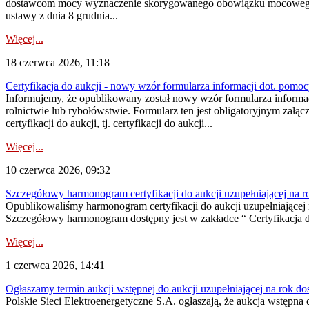
dostawcom mocy wyznaczenie skorygowanego obowiązku mocowego dostę
ustawy z dnia 8 grudnia...
Więcej...
18 czerwca 2026, 11:18
Certyfikacja do aukcji - nowy wzór formularza informacji dot. pomoc
Informujemy, że opublikowany został nowy wzór formularza informac
rolnictwie lub rybołówstwie. Formularz ten jest obligatoryjnym załą
certyfikacji do aukcji, tj. certyfikacji do aukcji...
Więcej...
10 czerwca 2026, 09:32
Szczegółowy harmonogram certyfikacji do aukcji uzupełniającej na 
Opublikowaliśmy harmonogram certyfikacji do aukcji uzupełniającej n
Szczegółowy harmonogram dostępny jest w zakładce “ Certyfikacja 
Więcej...
1 czerwca 2026, 14:41
Ogłaszamy termin aukcji wstępnej do aukcji uzupełniającej na rok d
Polskie Sieci Elektroenergetyczne S.A. ogłaszają, że aukcja wstępna 