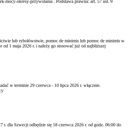
k-mocy-okresy-przywolania . Podstawa prawna: art. 57 ust. 9
nictwie lub rybołówstwie, pomoc de minimis lub pomoc de minimis w
od 1 maja 2026 r. i należy go stosować już od najbliższej
dać w terminie 29 czerwca - 10 lipca 2026 r. włącznie.
cy
7 r. dla Szwecji odbędzie się 18 czerwca 2026 r. od godz. 06:00 do