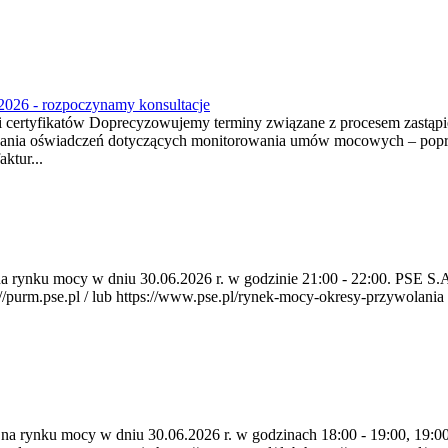
2026 - rozpoczynamy konsultacje
tyfikatów Doprecyzowujemy terminy związane z procesem zastąpien
ania oświadczeń dotyczących monitorowania umów mocowych – poprzez
ktur...
a na rynku mocy w dniu 30.06.2026 r. w godzinie 21:00 - 22:00. PSE 
rm.pse.pl / lub https://www.pse.pl/rynek-mocy-okresy-przywolania . P
a na rynku mocy w dniu 30.06.2026 r. w godzinach 18:00 - 19:00, 19:0