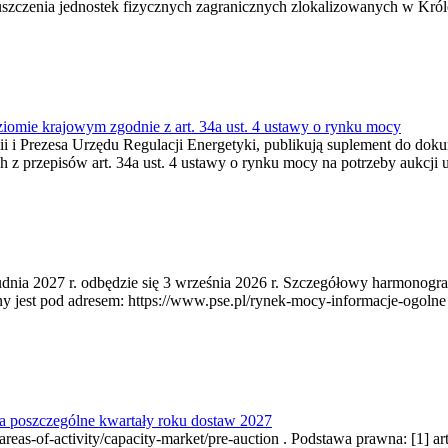
zczenia jednostek fizycznych zagranicznych zlokalizowanych w Króles
ziomie krajowym zgodnie z art. 34a ust. 4 ustawy o rynku mocy
rgii i Prezesa Urzędu Regulacji Energetyki, publikują suplement do d
 z przepisów art. 34a ust. 4 ustawy o rynku mocy na potrzeby aukcji 
udnia 2027 r. odbędzie się 3 września 2026 r. Szczegółowy harmonogra
t pod adresem: https://www.pse.pl/rynek-mocy-informacje-ogolne . Po
a poszczególne kwartały roku dostaw 2027
as-of-activity/capacity-market/pre-auction . Podstawa prawna: [1] art.