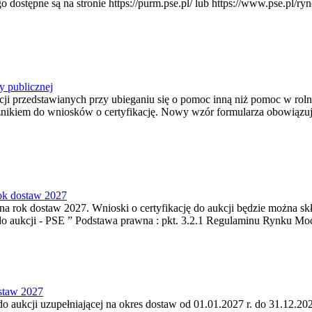
pne są na stronie https://purm.pse.pl/ lub https://www.pse.pl/ryne
y publicznej
ji przedstawianych przy ubieganiu się o pomoc inną niż pomoc w rol
cznikiem do wniosków o certyfikację. Nowy wzór formularza obowiązuje 
rok dostaw 2027
a rok dostaw 2027. Wnioski o certyfikację do aukcji będzie można skła
do aukcji - PSE ” Podstawa prawna : pkt. 3.2.1 Regulaminu Rynku Mo
ostaw 2027
do aukcji uzupełniającej na okres dostaw od 01.01.2027 r. do 31.12.202