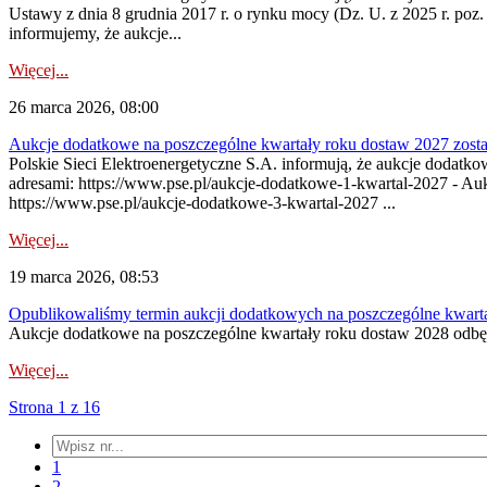
Ustawy z dnia 8 grudnia 2017 r. o rynku mocy (Dz. U. z 2025 r. poz.
informujemy, że aukcje...
Więcej...
26 marca 2026, 08:00
Aukcje dodatkowe na poszczególne kwartały roku dostaw 2027 zosta
Polskie Sieci Elektroenergetyczne S.A. informują, że aukcje dodatk
adresami: https://www.pse.pl/aukcje-dodatkowe-1-kwartal-2027 - Au
https://www.pse.pl/aukcje-dodatkowe-3-kwartal-2027 ...
Więcej...
19 marca 2026, 08:53
Opublikowaliśmy termin aukcji dodatkowych na poszczególne kwart
Aukcje dodatkowe na poszczególne kwartały roku dostaw 2028 odbęd
Więcej...
Strona 1 z 16
1
2