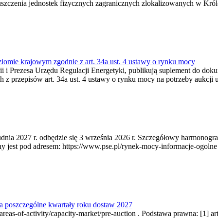
zczenia jednostek fizycznych zagranicznych zlokalizowanych w Króles
ziomie krajowym zgodnie z art. 34a ust. 4 ustawy o rynku mocy
rgii i Prezesa Urzędu Regulacji Energetyki, publikują suplement do d
 z przepisów art. 34a ust. 4 ustawy o rynku mocy na potrzeby aukcji 
udnia 2027 r. odbędzie się 3 września 2026 r. Szczegółowy harmonogra
t pod adresem: https://www.pse.pl/rynek-mocy-informacje-ogolne . Po
a poszczególne kwartały roku dostaw 2027
as-of-activity/capacity-market/pre-auction . Podstawa prawna: [1] art.