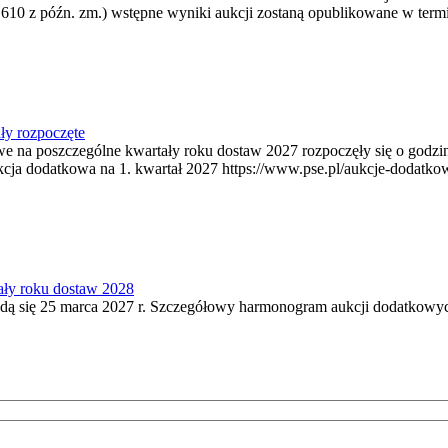
 610 z późn. zm.) wstępne wyniki aukcji zostaną opublikowane w termi
ły rozpoczęte
owe na poszczególne kwartały roku dostaw 2027 rozpoczęły się o godz
kcja dodatkowa na 1. kwartał 2027 https://www.pse.pl/aukcje-dodatko
ały roku dostaw 2028
ą się 25 marca 2027 r. Szczegółowy harmonogram aukcji dodatkowych 