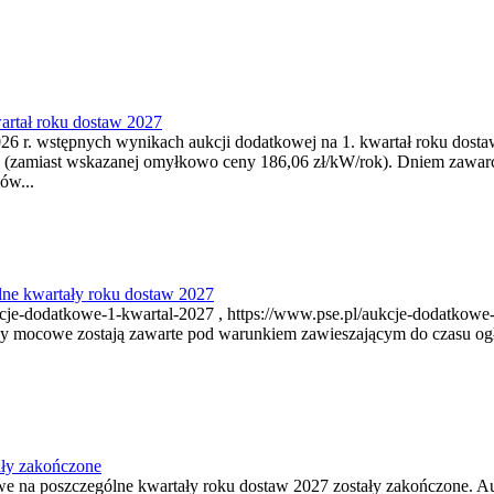
artał roku dostaw 2027
6 r. wstępnych wynikach aukcji dodatkowej na 1. kwartał roku dosta
 (zamiast wskazanej omyłkowo ceny 186,06 zł/kW/rok). Dniem zawar
ów...
ne kwartały roku dostaw 2027
je-dodatkowe-1-kwartal-2027 , https://www.pse.pl/aukcje-dodatkowe-
y mocowe zostają zawarte pod warunkiem zawieszającym do czasu ogł
ały zakończone
owe na poszczególne kwartały roku dostaw 2027 zostały zakończone. A