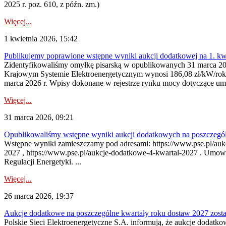
2025 r. poz. 610, z późn. zm.)
Więcej...
1 kwietnia 2026, 15:42
Publikujemy poprawione wstępne wyniki aukcji dodatkowej na 1. kw
Zidentyfikowaliśmy omyłkę pisarską w opublikowanych 31 marca 202
Krajowym Systemie Elektroenergetycznym wynosi 186,08 zł/kW/rok
marca 2026 r. Wpisy dokonane w rejestrze rynku mocy dotyczące um
Więcej...
31 marca 2026, 09:21
Opublikowaliśmy wstępne wyniki aukcji dodatkowych na poszczegól
Wstępne wyniki zamieszczamy pod adresami: https://www.pse.pl/aukc
2027 , https://www.pse.pl/aukcje-dodatkowe-4-kwartal-2027 . Umow
Regulacji Energetyki. ...
Więcej...
26 marca 2026, 19:37
Aukcje dodatkowe na poszczególne kwartały roku dostaw 2027 zost
Polskie Sieci Elektroenergetyczne S.A. informują, że aukcje dodatk