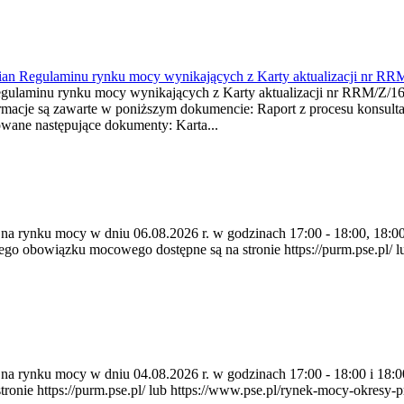
mian Regulaminu rynku mocy wynikających z Karty aktualizacji nr RR
minu rynku mocy wynikających z Karty aktualizacji nr RRM/Z/
je są zawarte w poniższym dokumencie: Raport z procesu konsultacj
wane następujące dokumenty: Karta...
 na rynku mocy w dniu 06.08.2026 r. w godzinach 17:00 - 18:00, 18:00 
 obowiązku mocowego dostępne są na stronie https://purm.pse.pl/ lu
ia na rynku mocy w dniu 04.08.2026 r. w godzinach 17:00 - 18:00 i 1
e https://purm.pse.pl/ lub https://www.pse.pl/rynek-mocy-okresy-prz