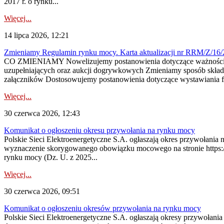
2017 r. o rynku...
Więcej...
14 lipca 2026, 12:21
Zmieniamy Regulamin rynku mocy. Karta aktualizacji nr RRM/Z/16/
CO ZMIENIAMY Nowelizujemy postanowienia dotyczące ważności cer
uzupełniających oraz aukcji dogrywkowych Zmieniamy sposób skład
załączników Dostosowujemy postanowienia dotyczące wystawiania fa
Więcej...
30 czerwca 2026, 12:43
Komunikat o ogłoszeniu okresu przywołania na rynku mocy
Polskie Sieci Elektroenergetyczne S.A. ogłaszają okres przywołani
wyznaczenie skorygowanego obowiązku mocowego na stronie https://pu
rynku mocy (Dz. U. z 2025...
Więcej...
30 czerwca 2026, 09:51
Komunikat o ogłoszeniu okresów przywołania na rynku mocy
Polskie Sieci Elektroenergetyczne S.A. ogłaszają okresy przywołani