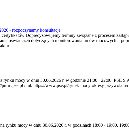
2026 - rozpoczynamy konsultacje
tyfikatów Doprecyzowujemy terminy związane z procesem zastąpien
ania oświadczeń dotyczących monitorowania umów mocowych – poprzez
ktur...
a na rynku mocy w dniu 30.06.2026 r. w godzinie 21:00 - 22:00. PSE 
rm.pse.pl / lub https://www.pse.pl/rynek-mocy-okresy-przywolania . P
a na rynku mocy w dniu 30.06.2026 r. w godzinach 18:00 - 19:00, 19:0