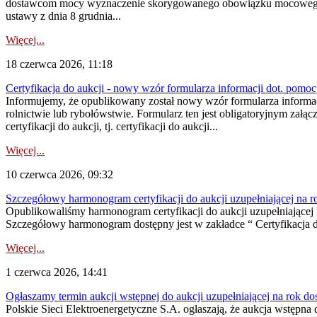
dostawcom mocy wyznaczenie skorygowanego obowiązku mocowego dostę
ustawy z dnia 8 grudnia...
Więcej...
18 czerwca 2026, 11:18
Certyfikacja do aukcji - nowy wzór formularza informacji dot. pomoc
Informujemy, że opublikowany został nowy wzór formularza informac
rolnictwie lub rybołówstwie. Formularz ten jest obligatoryjnym załą
certyfikacji do aukcji, tj. certyfikacji do aukcji...
Więcej...
10 czerwca 2026, 09:32
Szczegółowy harmonogram certyfikacji do aukcji uzupełniającej na 
Opublikowaliśmy harmonogram certyfikacji do aukcji uzupełniającej n
Szczegółowy harmonogram dostępny jest w zakładce “ Certyfikacja 
Więcej...
1 czerwca 2026, 14:41
Ogłaszamy termin aukcji wstępnej do aukcji uzupełniającej na rok d
Polskie Sieci Elektroenergetyczne S.A. ogłaszają, że aukcja wstępna 