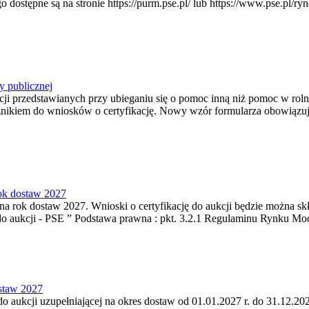
pne są na stronie https://purm.pse.pl/ lub https://www.pse.pl/ryne
y publicznej
ji przedstawianych przy ubieganiu się o pomoc inną niż pomoc w rol
cznikiem do wniosków o certyfikację. Nowy wzór formularza obowiązuje 
rok dostaw 2027
a rok dostaw 2027. Wnioski o certyfikację do aukcji będzie można skła
do aukcji - PSE ” Podstawa prawna : pkt. 3.2.1 Regulaminu Rynku Mo
ostaw 2027
do aukcji uzupełniającej na okres dostaw od 01.01.2027 r. do 31.12.202