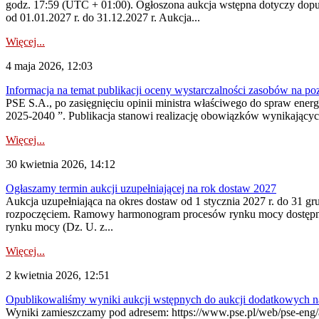
godz. 17:59 (UTC + 01:00). Ogłoszona aukcja wstępna dotyczy dopus
od 01.01.2027 r. do 31.12.2027 r. Aukcja...
Więcej...
4 maja 2026, 12:03
Informacja na temat publikacji oceny wystarczalności zasobów na po
PSE S.A., po zasięgnięciu opinii ministra właściwego do spraw ene
2025-2040 ”. Publikacja stanowi realizację obowiązków wynikających
Więcej...
30 kwietnia 2026, 14:12
Ogłaszamy termin aukcji uzupełniającej na rok dostaw 2027
Aukcja uzupełniająca na okres dostaw od 1 stycznia 2027 r. do 31 gr
rozpoczęciem. Ramowy harmonogram procesów rynku mocy dostępny jes
rynku mocy (Dz. U. z...
Więcej...
2 kwietnia 2026, 12:51
Opublikowaliśmy wyniki aukcji wstępnych do aukcji dodatkowych n
Wyniki zamieszczamy pod adresem: https://www.pse.pl/web/pse-eng/are