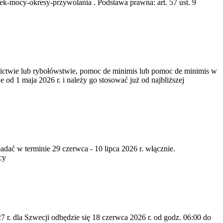
k-mocy-okresy-przywolania . Podstawa prawna: art. 57 ust. 9
nictwie lub rybołówstwie, pomoc de minimis lub pomoc de minimis w
od 1 maja 2026 r. i należy go stosować już od najbliższej
dać w terminie 29 czerwca - 10 lipca 2026 r. włącznie.
cy
7 r. dla Szwecji odbędzie się 18 czerwca 2026 r. od godz. 06:00 do