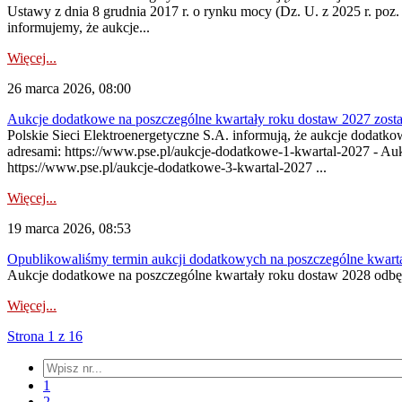
Ustawy z dnia 8 grudnia 2017 r. o rynku mocy (Dz. U. z 2025 r. poz.
informujemy, że aukcje...
Więcej...
26 marca 2026, 08:00
Aukcje dodatkowe na poszczególne kwartały roku dostaw 2027 zosta
Polskie Sieci Elektroenergetyczne S.A. informują, że aukcje dodatk
adresami: https://www.pse.pl/aukcje-dodatkowe-1-kwartal-2027 - Au
https://www.pse.pl/aukcje-dodatkowe-3-kwartal-2027 ...
Więcej...
19 marca 2026, 08:53
Opublikowaliśmy termin aukcji dodatkowych na poszczególne kwart
Aukcje dodatkowe na poszczególne kwartały roku dostaw 2028 odbęd
Więcej...
Strona 1 z 16
1
2