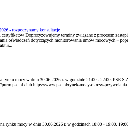
2026 - rozpoczynamy konsultacje
tyfikatów Doprecyzowujemy terminy związane z procesem zastąpien
ania oświadczeń dotyczących monitorowania umów mocowych – poprzez
ktur...
a na rynku mocy w dniu 30.06.2026 r. w godzinie 21:00 - 22:00. PSE 
rm.pse.pl / lub https://www.pse.pl/rynek-mocy-okresy-przywolania . P
a na rynku mocy w dniu 30.06.2026 r. w godzinach 18:00 - 19:00, 19:0