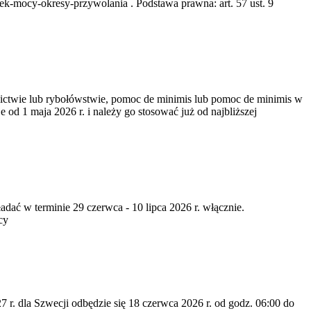
k-mocy-okresy-przywolania . Podstawa prawna: art. 57 ust. 9
nictwie lub rybołówstwie, pomoc de minimis lub pomoc de minimis w
od 1 maja 2026 r. i należy go stosować już od najbliższej
dać w terminie 29 czerwca - 10 lipca 2026 r. włącznie.
cy
7 r. dla Szwecji odbędzie się 18 czerwca 2026 r. od godz. 06:00 do