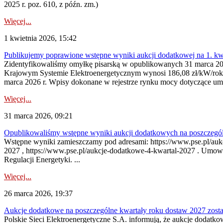
2025 r. poz. 610, z późn. zm.)
Więcej...
1 kwietnia 2026, 15:42
Publikujemy poprawione wstępne wyniki aukcji dodatkowej na 1. kw
Zidentyfikowaliśmy omyłkę pisarską w opublikowanych 31 marca 202
Krajowym Systemie Elektroenergetycznym wynosi 186,08 zł/kW/rok
marca 2026 r. Wpisy dokonane w rejestrze rynku mocy dotyczące um
Więcej...
31 marca 2026, 09:21
Opublikowaliśmy wstępne wyniki aukcji dodatkowych na poszczegól
Wstępne wyniki zamieszczamy pod adresami: https://www.pse.pl/aukc
2027 , https://www.pse.pl/aukcje-dodatkowe-4-kwartal-2027 . Umow
Regulacji Energetyki. ...
Więcej...
26 marca 2026, 19:37
Aukcje dodatkowe na poszczególne kwartały roku dostaw 2027 zost
Polskie Sieci Elektroenergetyczne S.A. informują, że aukcje dodatk