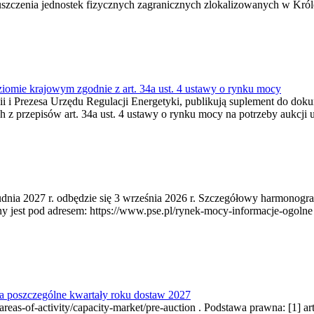
zczenia jednostek fizycznych zagranicznych zlokalizowanych w Króles
ziomie krajowym zgodnie z art. 34a ust. 4 ustawy o rynku mocy
rgii i Prezesa Urzędu Regulacji Energetyki, publikują suplement do d
 z przepisów art. 34a ust. 4 ustawy o rynku mocy na potrzeby aukcji 
udnia 2027 r. odbędzie się 3 września 2026 r. Szczegółowy harmonogra
t pod adresem: https://www.pse.pl/rynek-mocy-informacje-ogolne . Po
a poszczególne kwartały roku dostaw 2027
as-of-activity/capacity-market/pre-auction . Podstawa prawna: [1] art.