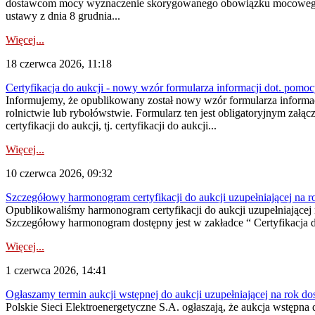
dostawcom mocy wyznaczenie skorygowanego obowiązku mocowego dostę
ustawy z dnia 8 grudnia...
Więcej...
18 czerwca 2026, 11:18
Certyfikacja do aukcji - nowy wzór formularza informacji dot. pomoc
Informujemy, że opublikowany został nowy wzór formularza informac
rolnictwie lub rybołówstwie. Formularz ten jest obligatoryjnym załą
certyfikacji do aukcji, tj. certyfikacji do aukcji...
Więcej...
10 czerwca 2026, 09:32
Szczegółowy harmonogram certyfikacji do aukcji uzupełniającej na 
Opublikowaliśmy harmonogram certyfikacji do aukcji uzupełniającej n
Szczegółowy harmonogram dostępny jest w zakładce “ Certyfikacja 
Więcej...
1 czerwca 2026, 14:41
Ogłaszamy termin aukcji wstępnej do aukcji uzupełniającej na rok d
Polskie Sieci Elektroenergetyczne S.A. ogłaszają, że aukcja wstępna 