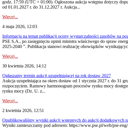
godz. 17:59 (UTC + 01:00). Ogłoszona aukcja wstępna dotyczy dopus
od 01.01.2027 r. do 31.12.2027 r. Aukcja...
Więcej...
4 maja 2026, 12:03
Informacja na temat publikacji oceny wystarczalności zasobów na po
PSE S.A., po zasięgnięciu opinii ministra właściwego do spraw ene
2025-2040 ”. Publikacja stanowi realizację obowiązków wynikających
Więcej...
30 kwietnia 2026, 14:12
Ogłaszamy termin aukcji uzupełniającej na rok dostaw 2027
Aukcja uzupełniająca na okres dostaw od 1 stycznia 2027 r. do 31 gr
rozpoczęciem. Ramowy harmonogram procesów rynku mocy dostępny jes
rynku mocy (Dz. U. z...
Więcej...
2 kwietnia 2026, 12:51
Opublikowaliśmy wyniki aukcji wstępnych do aukcji dodatkowych n
Wyniki zamieszczamy pod adresem: https://www.pse.pl/web/pse-eng/are