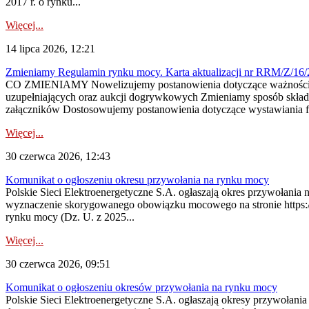
2017 r. o rynku...
Więcej...
14 lipca 2026, 12:21
Zmieniamy Regulamin rynku mocy. Karta aktualizacji nr RRM/Z/16/
CO ZMIENIAMY Nowelizujemy postanowienia dotyczące ważności cer
uzupełniających oraz aukcji dogrywkowych Zmieniamy sposób skład
załączników Dostosowujemy postanowienia dotyczące wystawiania fa
Więcej...
30 czerwca 2026, 12:43
Komunikat o ogłoszeniu okresu przywołania na rynku mocy
Polskie Sieci Elektroenergetyczne S.A. ogłaszają okres przywołani
wyznaczenie skorygowanego obowiązku mocowego na stronie https://pu
rynku mocy (Dz. U. z 2025...
Więcej...
30 czerwca 2026, 09:51
Komunikat o ogłoszeniu okresów przywołania na rynku mocy
Polskie Sieci Elektroenergetyczne S.A. ogłaszają okresy przywołani