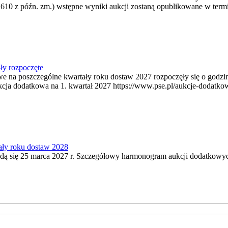
 610 z późn. zm.) wstępne wyniki aukcji zostaną opublikowane w termi
ły rozpoczęte
owe na poszczególne kwartały roku dostaw 2027 rozpoczęły się o godz
kcja dodatkowa na 1. kwartał 2027 https://www.pse.pl/aukcje-dodatko
ały roku dostaw 2028
ą się 25 marca 2027 r. Szczegółowy harmonogram aukcji dodatkowych 