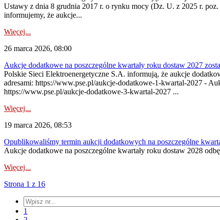
Ustawy z dnia 8 grudnia 2017 r. o rynku mocy (Dz. U. z 2025 r. poz.
informujemy, że aukcje...
Więcej...
26 marca 2026, 08:00
Aukcje dodatkowe na poszczególne kwartały roku dostaw 2027 zosta
Polskie Sieci Elektroenergetyczne S.A. informują, że aukcje dodatk
adresami: https://www.pse.pl/aukcje-dodatkowe-1-kwartal-2027 - Au
https://www.pse.pl/aukcje-dodatkowe-3-kwartal-2027 ...
Więcej...
19 marca 2026, 08:53
Opublikowaliśmy termin aukcji dodatkowych na poszczególne kwart
Aukcje dodatkowe na poszczególne kwartały roku dostaw 2028 odbęd
Więcej...
Strona 1 z 16
1
2