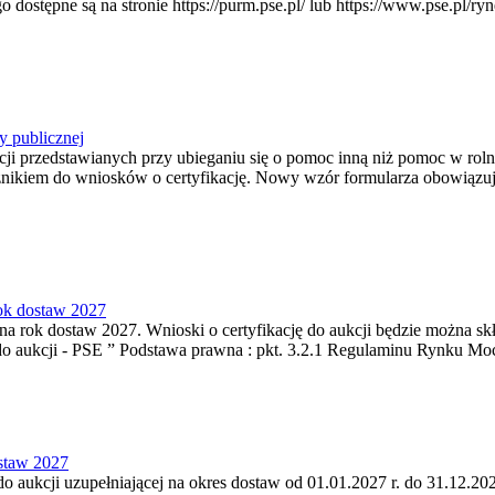
pne są na stronie https://purm.pse.pl/ lub https://www.pse.pl/ryne
y publicznej
ji przedstawianych przy ubieganiu się o pomoc inną niż pomoc w rol
cznikiem do wniosków o certyfikację. Nowy wzór formularza obowiązuje 
rok dostaw 2027
a rok dostaw 2027. Wnioski o certyfikację do aukcji będzie można skła
do aukcji - PSE ” Podstawa prawna : pkt. 3.2.1 Regulaminu Rynku Mo
ostaw 2027
do aukcji uzupełniającej na okres dostaw od 01.01.2027 r. do 31.12.202