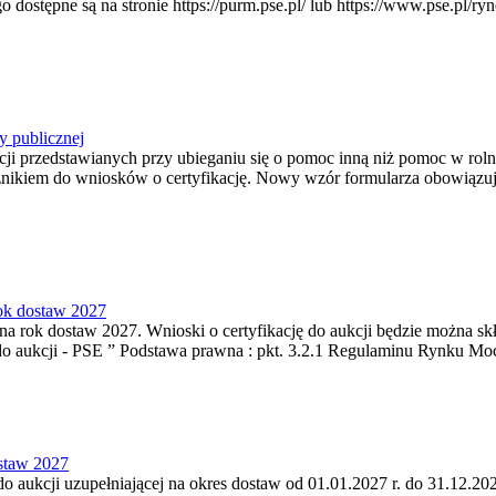
pne są na stronie https://purm.pse.pl/ lub https://www.pse.pl/ryne
y publicznej
ji przedstawianych przy ubieganiu się o pomoc inną niż pomoc w rol
cznikiem do wniosków o certyfikację. Nowy wzór formularza obowiązuje 
rok dostaw 2027
a rok dostaw 2027. Wnioski o certyfikację do aukcji będzie można skła
do aukcji - PSE ” Podstawa prawna : pkt. 3.2.1 Regulaminu Rynku Mo
ostaw 2027
do aukcji uzupełniającej na okres dostaw od 01.01.2027 r. do 31.12.202