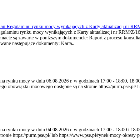
mian Regulaminu rynku mocy wynikających z Karty aktualizacji nr RR
minu rynku mocy wynikających z Karty aktualizacji nr RRM/Z/
je są zawarte w poniższym dokumencie: Raport z procesu konsultacj
wane następujące dokumenty: Karta...
 na rynku mocy w dniu 06.08.2026 r. w godzinach 17:00 - 18:00, 18:00 
 obowiązku mocowego dostępne są na stronie https://purm.pse.pl/ lu
ia na rynku mocy w dniu 04.08.2026 r. w godzinach 17:00 - 18:00 i 1
e https://purm.pse.pl/ lub https://www.pse.pl/rynek-mocy-okresy-prz