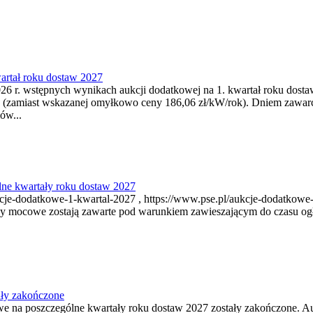
artał roku dostaw 2027
6 r. wstępnych wynikach aukcji dodatkowej na 1. kwartał roku dosta
 (zamiast wskazanej omyłkowo ceny 186,06 zł/kW/rok). Dniem zawar
ów...
ne kwartały roku dostaw 2027
je-dodatkowe-1-kwartal-2027 , https://www.pse.pl/aukcje-dodatkowe-
y mocowe zostają zawarte pod warunkiem zawieszającym do czasu ogł
ały zakończone
owe na poszczególne kwartały roku dostaw 2027 zostały zakończone. A