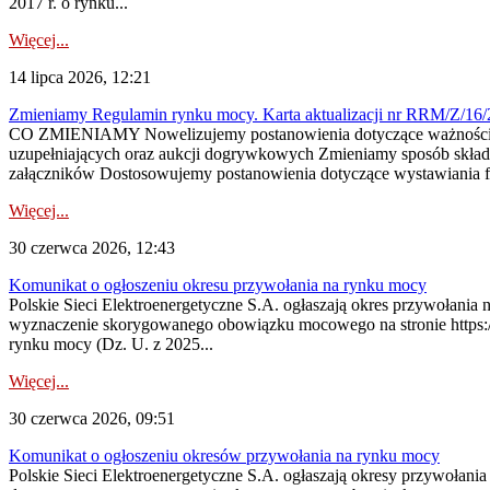
2017 r. o rynku...
Więcej...
14 lipca 2026, 12:21
Zmieniamy Regulamin rynku mocy. Karta aktualizacji nr RRM/Z/16/
CO ZMIENIAMY Nowelizujemy postanowienia dotyczące ważności cer
uzupełniających oraz aukcji dogrywkowych Zmieniamy sposób skład
załączników Dostosowujemy postanowienia dotyczące wystawiania fa
Więcej...
30 czerwca 2026, 12:43
Komunikat o ogłoszeniu okresu przywołania na rynku mocy
Polskie Sieci Elektroenergetyczne S.A. ogłaszają okres przywołani
wyznaczenie skorygowanego obowiązku mocowego na stronie https://pu
rynku mocy (Dz. U. z 2025...
Więcej...
30 czerwca 2026, 09:51
Komunikat o ogłoszeniu okresów przywołania na rynku mocy
Polskie Sieci Elektroenergetyczne S.A. ogłaszają okresy przywołani