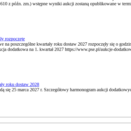
 610 z późn. zm.) wstępne wyniki aukcji zostaną opublikowane w termi
ły rozpoczęte
owe na poszczególne kwartały roku dostaw 2027 rozpoczęły się o godz
kcja dodatkowa na 1. kwartał 2027 https://www.pse.pl/aukcje-dodatko
ały roku dostaw 2028
ą się 25 marca 2027 r. Szczegółowy harmonogram aukcji dodatkowych 