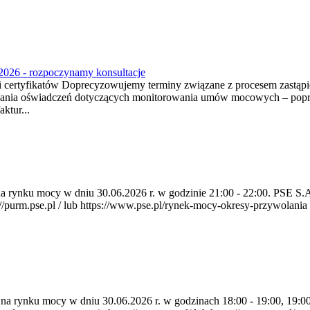
2026 - rozpoczynamy konsultacje
tyfikatów Doprecyzowujemy terminy związane z procesem zastąpien
ania oświadczeń dotyczących monitorowania umów mocowych – poprzez
ktur...
a na rynku mocy w dniu 30.06.2026 r. w godzinie 21:00 - 22:00. PSE 
rm.pse.pl / lub https://www.pse.pl/rynek-mocy-okresy-przywolania . P
a na rynku mocy w dniu 30.06.2026 r. w godzinach 18:00 - 19:00, 19:0