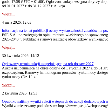
godz. 17:59 (UTC + 01:00). Ogłoszona aukcja wstępna dotyczy dopus
od 01.01.2027 r. do 31.12.2027 r. Aukcja...
Więcej...
4 maja 2026, 12:03
Informacja na temat publikacji oceny wystarczalności zasobów na po
PSE S.A., po zasięgnięciu opinii ministra właściwego do spraw ene
2025-2040 ”. Publikacja stanowi realizację obowiązków wynikających
Więcej...
30 kwietnia 2026, 14:12
Ogłaszamy termin aukcji uzupełniającej na rok dostaw 2027
Aukcja uzupełniająca na okres dostaw od 1 stycznia 2027 r. do 31 gr
rozpoczęciem. Ramowy harmonogram procesów rynku mocy dostępny jes
rynku mocy (Dz. U. z...
Więcej...
2 kwietnia 2026, 12:51
Opublikowaliśmy wyniki aukcji wstępnych do aukcji dodatkowych n
Wyniki zamieszczamy pod adresem: https://www.pse.pl/web/pse-eng/are