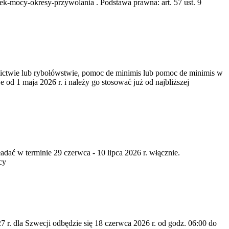
k-mocy-okresy-przywolania . Podstawa prawna: art. 57 ust. 9
nictwie lub rybołówstwie, pomoc de minimis lub pomoc de minimis w
od 1 maja 2026 r. i należy go stosować już od najbliższej
dać w terminie 29 czerwca - 10 lipca 2026 r. włącznie.
cy
7 r. dla Szwecji odbędzie się 18 czerwca 2026 r. od godz. 06:00 do