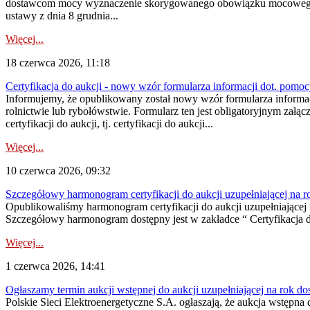
dostawcom mocy wyznaczenie skorygowanego obowiązku mocowego dostę
ustawy z dnia 8 grudnia...
Więcej...
18 czerwca 2026, 11:18
Certyfikacja do aukcji - nowy wzór formularza informacji dot. pomoc
Informujemy, że opublikowany został nowy wzór formularza informac
rolnictwie lub rybołówstwie. Formularz ten jest obligatoryjnym załą
certyfikacji do aukcji, tj. certyfikacji do aukcji...
Więcej...
10 czerwca 2026, 09:32
Szczegółowy harmonogram certyfikacji do aukcji uzupełniającej na 
Opublikowaliśmy harmonogram certyfikacji do aukcji uzupełniającej n
Szczegółowy harmonogram dostępny jest w zakładce “ Certyfikacja 
Więcej...
1 czerwca 2026, 14:41
Ogłaszamy termin aukcji wstępnej do aukcji uzupełniającej na rok d
Polskie Sieci Elektroenergetyczne S.A. ogłaszają, że aukcja wstępna 