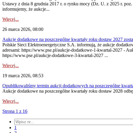
Ustawy z dnia 8 grudnia 2017 r. o rynku mocy (Dz. U. z 2025 r. poz.
informujemy, że aukcje...
Więcej...
26 marca 2026, 08:00
Aukcje dodatkowe na poszczególne kwartały roku dostaw 2027 zosta
Polskie Sieci Elektroenergetyczne S.A. informują, że aukcje dodatk
adresami: https://www.pse.pl/aukcje-dodatkowe-1-kwartal-2027 - Au
https://www.pse.pl/aukcje-dodatkowe-3-kwartal-2027 ...
Więcej...
19 marca 2026, 08:53
Opublikowaliśmy termin aukcji dodatkowych na poszczególne kwart
Aukcje dodatkowe na poszczególne kwartały roku dostaw 2028 odbęd
Więcej...
Strona 1 z 16
1
2