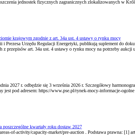
zczenia jednostek fizycznych zagranicznych zlokalizowanych w Króles
ziomie krajowym zgodnie z art. 34a ust. 4 ustawy o rynku mocy
rgii i Prezesa Urzędu Regulacji Energetyki, publikują suplement do d
 z przepisów art. 34a ust. 4 ustawy o rynku mocy na potrzeby aukcji 
udnia 2027 r. odbędzie się 3 września 2026 r. Szczegółowy harmonogra
t pod adresem: https://www.pse.pl/rynek-mocy-informacje-ogolne . Po
a poszczególne kwartały roku dostaw 2027
as-of-activity/capacity-market/pre-auction . Podstawa prawna: [1] art.