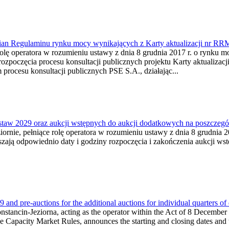
ian Regulaminu rynku mocy wynikających z Karty aktualizacji nr RR
rolę operatora w rozumieniu ustawy z dnia 8 grudnia 2017 r. o rynku mo
ozpoczęcia procesu konsultacji publicznych projektu Karty aktualiza
procesu konsultacji publicznych PSE S.A., działając...
ostaw 2029 oraz aukcji wstępnych do aukcji dodatkowych na poszczeg
ornie, pełniące rolę operatora w rozumieniu ustawy z dnia 8 grudnia 20
zają odpowiednio daty i godziny rozpoczęcia i zakończenia aukcji wstę
and pre-auctions for the additional auctions for individual quarters of
Konstancin-Jeziorna, acting as the operator within the Act of 8 Decembe
 the Capacity Market Rules, announces the starting and closing dates and 