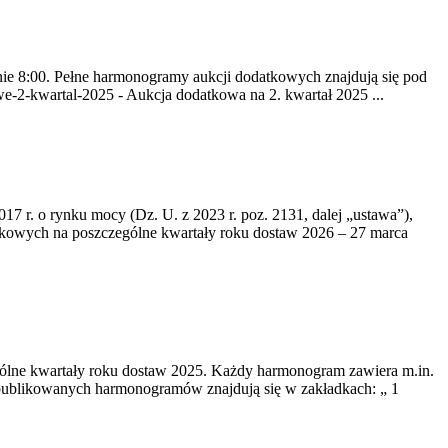
inie 8:00. Pełne harmonogramy aukcji dodatkowych znajdują się pod
e-2-kwartal-2025 - Aukcja dodatkowa na 2. kwartał 2025 ...
017 r. o rynku mocy (Dz. U. z 2023 r. poz. 2131, dalej „ustawa”),
odatkowych na poszczególne kwartały roku dostaw 2026 – 27 marca
gólne kwartały roku dostaw 2025. Każdy harmonogram zawiera m.in.
opublikowanych harmonogramów znajdują się w zakładkach: „ 1