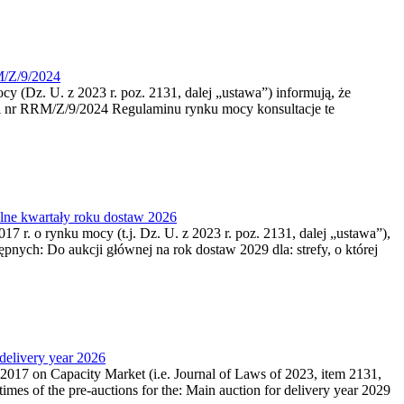
M/Z/9/2024
cy (Dz. U. z 2023 r. poz. 2131, dalej „ustawa”) informują, że
cji nr RRM/Z/9/2024 Regulaminu rynku mocy konsultacje te
ólne kwartały roku dostaw 2026
17 r. o rynku mocy (t.j. Dz. U. z 2023 r. poz. 2131, dalej „ustawa”),
pnych: Do aukcji głównej na rok dostaw 2029 dla: strefy, o której
 delivery year 2026
r 2017 on Capacity Market (i.e. Journal of Laws of 2023, item 2131,
times of the pre-auctions for the: Main auction for delivery year 2029