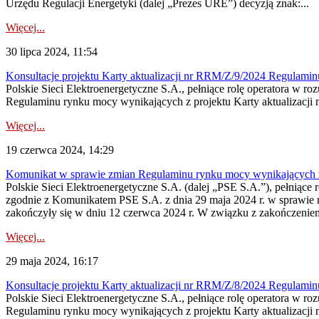
Urzędu Regulacji Energetyki (dalej „Prezes URE”) decyzją znak:...
Więcej...
30 lipca 2024, 11:54
Konsultacje projektu Karty aktualizacji nr RRM/Z/9/2024 Regulami
Polskie Sieci Elektroenergetyczne S.A., pełniące rolę operatora w ro
Regulaminu rynku mocy wynikających z projektu Karty aktualizacji n
Więcej...
19 czerwca 2024, 14:29
Komunikat w sprawie zmian Regulaminu rynku mocy wynikających z
Polskie Sieci Elektroenergetyczne S.A. (dalej „PSE S.A.”), pełniące 
zgodnie z Komunikatem PSE S.A. z dnia 29 maja 2024 r. w sprawie r
zakończyły się w dniu 12 czerwca 2024 r. W związku z zakończeniem
Więcej...
29 maja 2024, 16:17
Konsultacje projektu Karty aktualizacji nr RRM/Z/8/2024 Regulami
Polskie Sieci Elektroenergetyczne S.A., pełniące rolę operatora w ro
Regulaminu rynku mocy wynikających z projektu Karty aktualizacji n