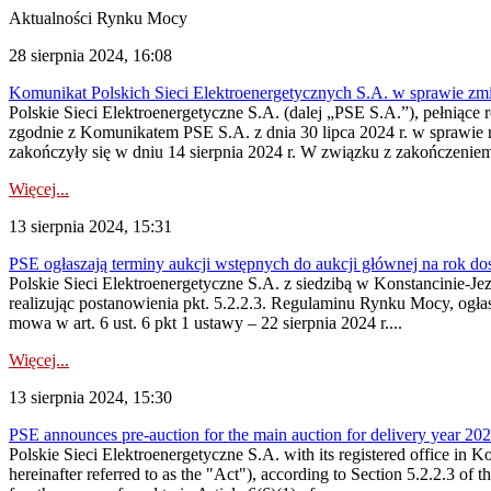
Aktualności Rynku Mocy
28 sierpnia 2024, 16:08
Komunikat Polskich Sieci Elektroenergetycznych S.A. w sprawie zm
Polskie Sieci Elektroenergetyczne S.A. (dalej „PSE S.A.”), pełniące 
zgodnie z Komunikatem PSE S.A. z dnia 30 lipca 2024 r. w sprawie r
zakończyły się w dniu 14 sierpnia 2024 r. W związku z zakończeniem 
Więcej...
13 sierpnia 2024, 15:31
PSE ogłaszają terminy aukcji wstępnych do aukcji głównej na rok d
Polskie Sieci Elektroenergetyczne S.A. z siedzibą w Konstancinie-Jezi
realizując postanowienia pkt. 5.2.2.3. Regulaminu Rynku Mocy, ogłas
mowa w art. 6 ust. 6 pkt 1 ustawy – 22 sierpnia 2024 r....
Więcej...
13 sierpnia 2024, 15:30
PSE announces pre-auction for the main auction for delivery year 2029 
Polskie Sieci Elektroenergetyczne S.A. with its registered office in 
hereinafter referred to as the "Act"), according to Section 5.2.2.3 of