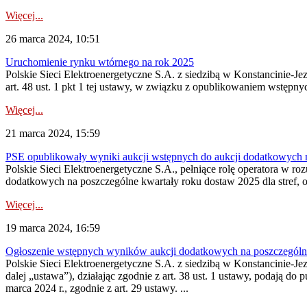
Więcej...
26 marca 2024, 10:51
Uruchomienie rynku wtórnego na rok 2025
Polskie Sieci Elektroenergetyczne S.A. z siedzibą w Konstancinie-Jez
art. 48 ust. 1 pkt 1 tej ustawy, w związku z opublikowaniem wstęp
Więcej...
21 marca 2024, 15:59
PSE opublikowały wyniki aukcji wstępnych do aukcji dodatkowych 
Polskie Sieci Elektroenergetyczne S.A., pełniące rolę operatora w r
dodatkowych na poszczególne kwartały roku dostaw 2025 dla stref, o
Więcej...
19 marca 2024, 16:59
Ogłoszenie wstępnych wyników aukcji dodatkowych na poszczególn
Polskie Sieci Elektroenergetyczne S.A. z siedzibą w Konstancinie-Jez
dalej „ustawa”), działając zgodnie z art. 38 ust. 1 ustawy, podają
marca 2024 r., zgodnie z art. 29 ustawy. ...