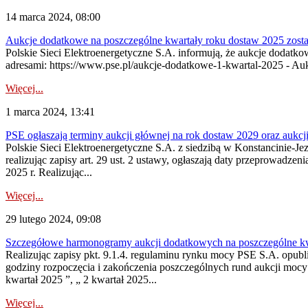
14 marca 2024, 08:00
Aukcje dodatkowe na poszczególne kwartały roku dostaw 2025 zosta
Polskie Sieci Elektroenergetyczne S.A. informują, że aukcje dodatk
adresami: https://www.pse.pl/aukcje-dodatkowe-1-kwartal-2025 - Auk
Więcej...
1 marca 2024, 13:41
PSE ogłaszają terminy aukcji głównej na rok dostaw 2029 oraz aukc
Polskie Sieci Elektroenergetyczne S.A. z siedzibą w Konstancinie-Jez
realizując zapisy art. 29 ust. 2 ustawy, ogłaszają daty przeprowadz
2025 r. Realizując...
Więcej...
29 lutego 2024, 09:08
Szczegółowe harmonogramy aukcji dodatkowych na poszczególne kw
Realizując zapisy pkt. 9.1.4. regulaminu rynku mocy PSE S.A. op
godziny rozpoczęcia i zakończenia poszczególnych rund aukcji moc
kwartał 2025 ”, „ 2 kwartał 2025...
Więcej...