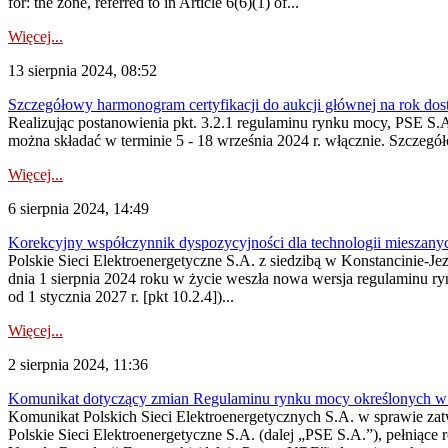
for: the zone, referred to in Article 6(6)(1) of...
Więcej...
13 sierpnia 2024, 08:52
Szczegółowy harmonogram certyfikacji do aukcji głównej na rok do
Realizując postanowienia pkt. 3.2.1 regulaminu rynku mocy, PSE S.A
można składać w terminie 5 - 18 września 2024 r. włącznie. Szczegó
Więcej...
6 sierpnia 2024, 14:49
Korekcyjny współczynnik dyspozycyjności dla technologii mieszany
Polskie Sieci Elektroenergetyczne S.A. z siedzibą w Konstancinie-Jez
dnia 1 sierpnia 2024 roku w życie weszła nowa wersja regulaminu ry
od 1 stycznia 2027 r. [pkt 10.2.4])...
Więcej...
2 sierpnia 2024, 11:36
Komunikat dotyczący zmian Regulaminu rynku mocy określonych w 
Komunikat Polskich Sieci Elektroenergetycznych S.A. w sprawie za
Polskie Sieci Elektroenergetyczne S.A. (dalej „PSE S.A.”), pełniące 