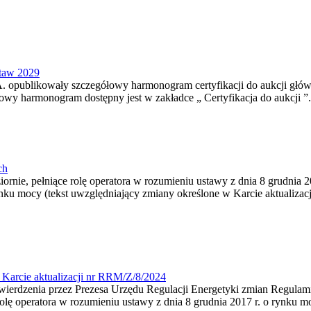
staw 2029
. opublikowały szczegółowy harmonogram certyfikacji do aukcji główn
łowy harmonogram dostępny jest w zakładce „ Certyfikacja do aukcji ”.
ch
iornie, pełniące rolę operatora w rozumieniu ustawy z dnia 8 grudnia 2
nku mocy (tekst uwzględniający zmiany określone w Karcie aktualizacj
Karcie aktualizacji nr RRM/Z/8/2024
twierdzenia przez Prezesa Urzędu Regulacji Energetyki zmian Regulam
rolę operatora w rozumieniu ustawy z dnia 8 grudnia 2017 r. o rynku mo