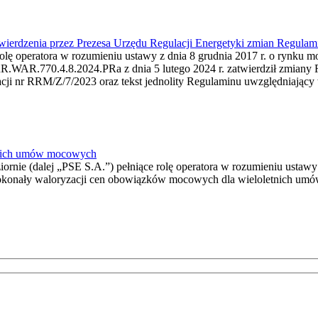
twierdzenia przez Prezesa Urzędu Regulacji Energetyki zmian Regulam
rolę operatora w rozumieniu ustawy z dnia 8 grudnia 2017 r. o rynku mo
RR.WAR.770.4.8.2024.PRa z dnia 5 lutego 2024 r. zatwierdził zmiany
acji nr RRM/Z/7/2023 oraz tekst jednolity Regulaminu uwzględniający 
tnich umów mocowych
iornie (dalej „PSE S.A.”) pełniące rolę operatora w rozumieniu ustawy
 r. dokonały waloryzacji cen obowiązków mocowych dla wieloletnich u