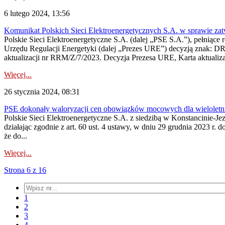
6 lutego 2024, 13:56
Komunikat Polskich Sieci Elektroenergetycznych S.A. w sprawie za
Polskie Sieci Elektroenergetyczne S.A. (dalej „PSE S.A.”), pełniące 
Urzędu Regulacji Energetyki (dalej „Prezes URE”) decyzją znak: D
aktualizacji nr RRM/Z/7/2023. Decyzja Prezesa URE, Karta aktualiz
Więcej...
26 stycznia 2024, 08:31
PSE dokonały waloryzacji cen obowiązków mocowych dla wielole
Polskie Sieci Elektroenergetyczne S.A. z siedzibą w Konstancinie-Jez
działając zgodnie z art. 60 ust. 4 ustawy, w dniu 29 grudnia 2023
że do...
Więcej...
Strona 6 z 16
1
2
3
4