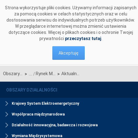
Przejdź do komentarzy
Strona wykorzystuje pliki cookies. Używamy informacji zapisanych
za pomocą cookies w celach statystycznych oraz w celu
dostosowania serwisu do indywidualnych potrzeb użytkowników.
W przeglądarce internetowej można zmienić ustawienia
dotyczące cookies. Więcej o plikach cookies i o ochronie Twojej
prywatności
przeczytasz tutaj
.
Akceptuję
Obszary działalności
Rynek Mocy
Aktualności Rynku Mocy
>
>
OBSZARY DZIAŁALNOŚCI
Krajowy System Elektroenergetyczny
Współpraca międzynarodowa
Działalność innowacyjna, badawcza i rozwojowa
Wymiana Międzysystemowa