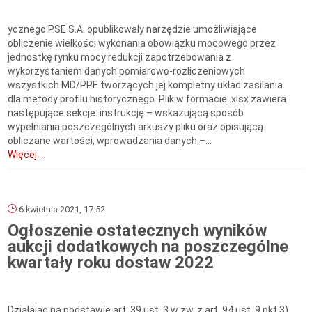
ycznego PSE S.A. opublikowały narzędzie umożliwiające
obliczenie wielkości wykonania obowiązku mocowego przez
jednostkę rynku mocy redukcji zapotrzebowania z
wykorzystaniem danych pomiarowo-rozliczeniowych
wszystkich MD/PPE tworzących jej kompletny układ zasilania
dla metody profilu historycznego. Plik w formacie .xlsx zawiera
następujące sekcje: instrukcję – wskazującą sposób
wypełniania poszczególnych arkuszy pliku oraz opisującą
obliczane wartości, wprowadzania danych –...
Więcej...
6 kwietnia 2021, 17:52
Ogłoszenie ostatecznych wyników
aukcji dodatkowych na poszczególne
kwartały roku dostaw 2022
Działając na podstawie art. 39 ust. 3 w zw. z art. 94 ust. 9 pkt 3)