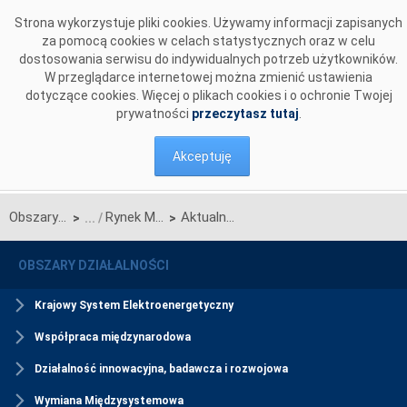
Przejdź do komentarzy
Strona wykorzystuje pliki cookies. Używamy informacji zapisanych
za pomocą cookies w celach statystycznych oraz w celu
dostosowania serwisu do indywidualnych potrzeb użytkowników.
W przeglądarce internetowej można zmienić ustawienia
dotyczące cookies. Więcej o plikach cookies i o ochronie Twojej
prywatności
przeczytasz tutaj
.
Akceptuję
Obszary działalności
Rynek Mocy
Aktualności Rynku Mocy
>
>
OBSZARY DZIAŁALNOŚCI
Krajowy System Elektroenergetyczny
Współpraca międzynarodowa
Działalność innowacyjna, badawcza i rozwojowa
Wymiana Międzysystemowa