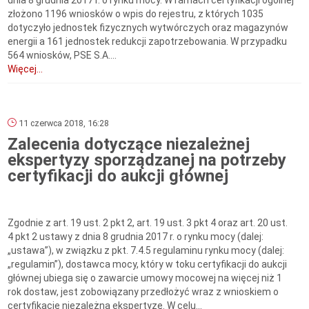
dnia 8 grudnia 2017 r. o rynku mocy. W ramach certyfikacji ogólnej
złożono 1196 wniosków o wpis do rejestru, z których 1035
dotyczyło jednostek fizycznych wytwórczych oraz magazynów
energii a 161 jednostek redukcji zapotrzebowania. W przypadku
564 wniosków, PSE S.A....
Więcej...
11 czerwca 2018, 16:28
Zalecenia dotyczące niezależnej
ekspertyzy sporządzanej na potrzeby
certyfikacji do aukcji głównej
Zgodnie z art. 19 ust. 2 pkt 2, art. 19 ust. 3 pkt 4 oraz art. 20 ust.
4 pkt 2 ustawy z dnia 8 grudnia 2017 r. o rynku mocy (dalej:
„ustawa”), w związku z pkt. 7.4.5 regulaminu rynku mocy (dalej:
„regulamin”), dostawca mocy, który w toku certyfikacji do aukcji
głównej ubiega się o zawarcie umowy mocowej na więcej niż 1
rok dostaw, jest zobowiązany przedłożyć wraz z wnioskiem o
certyfikację niezależną ekspertyzę. W celu...