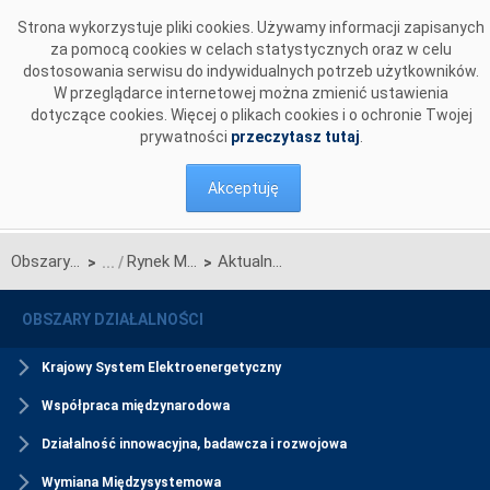
Przejdź do komentarzy
Strona wykorzystuje pliki cookies. Używamy informacji zapisanych
za pomocą cookies w celach statystycznych oraz w celu
dostosowania serwisu do indywidualnych potrzeb użytkowników.
W przeglądarce internetowej można zmienić ustawienia
dotyczące cookies. Więcej o plikach cookies i o ochronie Twojej
prywatności
przeczytasz tutaj
.
Akceptuję
Obszary działalności
Rynek Mocy
Aktualności Rynku Mocy
>
>
OBSZARY DZIAŁALNOŚCI
Krajowy System Elektroenergetyczny
Współpraca międzynarodowa
Działalność innowacyjna, badawcza i rozwojowa
Wymiana Międzysystemowa